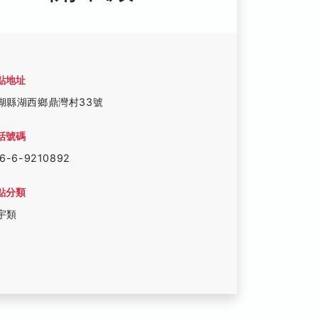
點地址
湖縣湖西鄉鼎灣村33號
話號碼
6-6-9210892
點分類
宇類