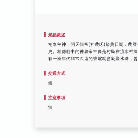
景點敘述
祀奉主神：開天仙帝(神農氐)祭典日期：農曆七
史。相傳廟中的神農帝神像是村民在流水裡
有一座年代非常久遠的香爐就會凝聚水珠，
交通方式
無
注意事項
無