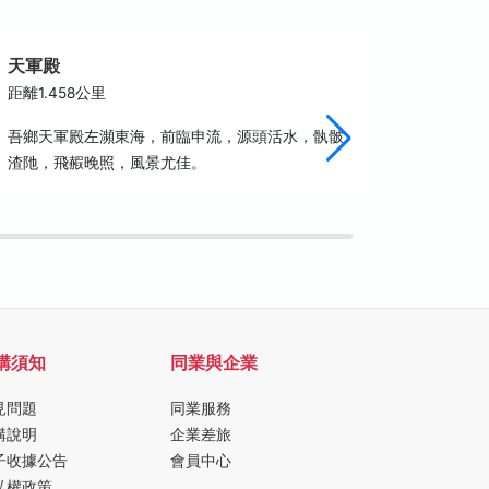
天軍殿
沙港古
距離1.458公里
距離1.6
吾鄉天軍殿左瀕東海，前臨申流，源頭活水，骫骳
沙港古厝
渣阤，飛赮晚照，風景尤佳。
（包括頂
在村子的
潮間帶非
購須知
同業與企業
見問題
同業服務
購說明
企業差旅
子收據公告
會員中心
私權政策