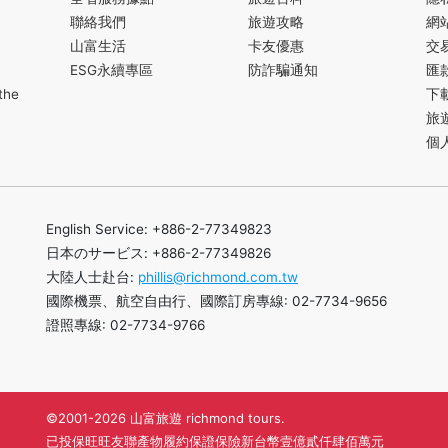
聯絡我們
旅遊攻略
網
山富生活
卡友優惠
交
ESG永續專區
防詐騙通知
匯
the
下
旅
個
English Service: +886-2-77349823
日本のサービス: +886-2-77349826
大陸人士赴台:
phillis@richmond.com.tw
國際機票、航空自由行、國際訂房專線: 02-7734-9656
證照專線: 02-7734-9766
©2001-2026 山富旅遊 richmond tours.
已投保旺旺友聯產物履約保證保險新台幣壹億貳仟肆佰萬元