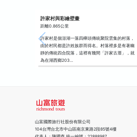
許家村與彩繪壁畫
距離0.865公里
許家村是個澎湖一落四櫸頭傳統聚院雲集的村落，
由於村民都是許姓族群而得名。村落裡多是有著幽
靜的傳統四合院落，這裡有幾間「許家古厝」，就
為在湖西鄉203…
山富國際旅行社股份有限公司
104台灣台北市中山區南京東路2段85號4樓
代表人：陳國森 統一編號：22888987