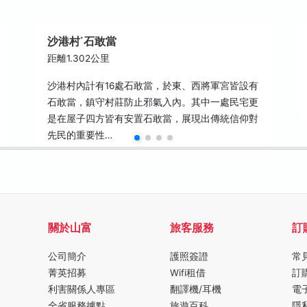
沙港村˙石敢當
距離1.302公里
​沙港村內計有16處石敢當，於東、西將軍宮皆設有
石敢當，鎮守村莊防止邪氣入內。其中一處民宅更
是在屋子四方皆有安置石敢當，展現出傳統信仰對
先民的重要性…
關於山富
旅客服務
訂
公司簡介
護照簽證
常
菁英招募
Wifi租借
訂
利害關係人專區
翻譯機/耳機
電
全省服務據點
旅遊百科
隱