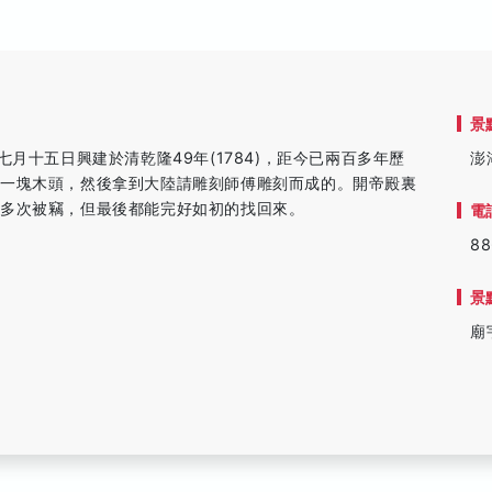
景
月十五日興建於清乾隆49年(1784)，距今已兩百多年歷
澎
撿一塊木頭，然後拿到大陸請雕刻師傅雕刻而成的。開帝殿裏
曾多次被竊，但最後都能完好如初的找回來。
電
88
景
廟