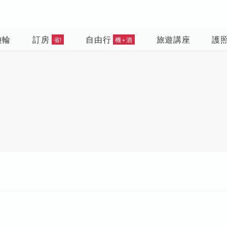
遊輪
訂房
自由行
旅遊講座
護
省!
機+酒