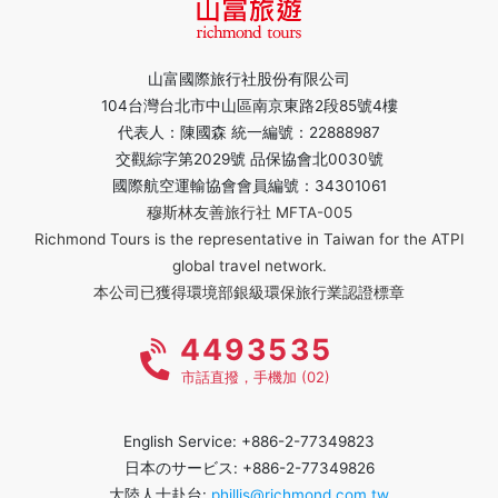
山富國際旅行社股份有限公司
104台灣台北市中山區南京東路2段85號4樓
代表人：陳國森 統一編號：22888987
交觀綜字第2029號 品保協會北0030號
國際航空運輸協會會員編號：34301061
穆斯林友善旅行社 MFTA-005
Richmond Tours is the representative in Taiwan for the ATPI
global travel network.
本公司已獲得環境部銀級環保旅行業認證標章
4493535
市話直撥，手機加 (02)
English Service: +886-2-77349823
日本のサービス: +886-2-77349826
大陸人士赴台:
phillis@richmond.com.tw