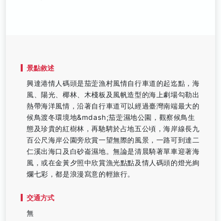
景點敘述
興達港情人碼頭是茄萣漁村風情自行車道的起迄點，海
風、陽光、椰林、木棧板及風帆造型的海上劇場勾勒出
熱帶海洋風情，沿著自行車道可以經過臺灣南端最大的
候鳥渡冬環境地&mdash;茄萣濕地公園，觀察候鳥生
態及珍貴的紅樹林，再馳騁於占地五公頃，海岸線長九
百公尺海岸公園旁欣賞一望無際的風景，一路可到達二
仁溪出海口及白砂崙濕地。無論是清晨騎著單車迎著海
風，或在金黃夕照中欣賞漁光點點及情人碼頭的燈光絢
爛七彩，都是浪漫寫意的輕旅行。
交通方式
無