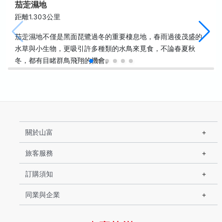
茄萣濕地
距離1.303公里
茄萣濕地不僅是黑面琵鷺過冬的重要棲息地，春雨過後茂盛的
水草與小生物，更吸引許多種類的水鳥來覓食，不論春夏秋
冬，都有目睹群鳥飛翔的機會。
關於山富
旅客服務
訂購須知
同業與企業