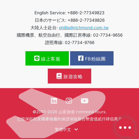
English Service: +886-2-77349823
日本のサービス: +886-2-77349826
大陸人士赴台:
phillis@richmond.com.tw
國際機票、航空自由行、國際訂房專線: 02-7734-9656
證照專線: 02-7734-9766
線上客服
FB粉絲團
旅遊攻略
©2001-2026 山富旅遊 richmond tours.
已投保旺旺友聯產物履約保證保險新台幣壹億貳仟肆佰萬元
繁體中文