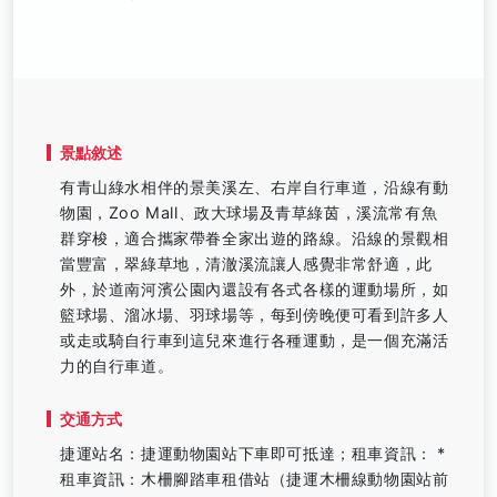
景點敘述
有青山綠水相伴的景美溪左、右岸自行車道，沿線有動
物園，Zoo Mall、政大球場及青草綠茵，溪流常有魚
群穿梭，適合攜家帶眷全家出遊的路線。沿線的景觀相
當豐富，翠綠草地，清澈溪流讓人感覺非常舒適，此
外，於道南河濱公園內還設有各式各樣的運動場所，如
籃球場、溜冰場、羽球場等，每到傍晚便可看到許多人
或走或騎自行車到這兒來進行各種運動，是一個充滿活
力的自行車道。
交通方式
捷運站名：捷運動物園站下車即可抵達；租車資訊： *
租車資訊：木柵腳踏車租借站（捷運木柵線動物園站前