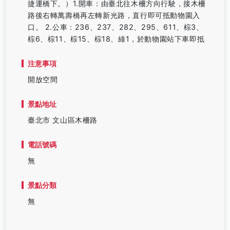
捷運橋下。）1.開車：由臺北往木柵方向行駛，接木柵
路後右轉萬壽橋再左轉新光路，直行即可抵動物園入
口。 2.公車：236、237、282、295、611、棕3、
棕6、棕11、棕15、棕18、綠1，於動物園站下車即抵
注意事項
開放空間
景點地址
臺北市 文山區木柵路
電話號碼
無
景點分類
無