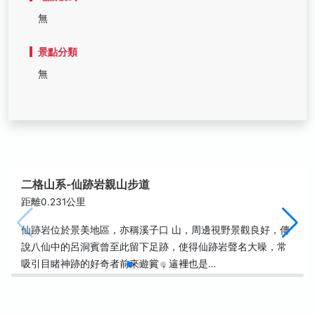
無
景點分類
無
二格山系-仙跡岩親山步道
距離0.231公里
仙跡岩位於景美地區，亦稱溪子口 山，周邊視野景觀良好，傳
說八仙中的呂洞賓曾至此留下足跡，使得仙跡岩聲名大噪，常
吸引目睹神跡的好奇者前來遊賞，這裡也是…