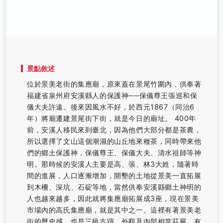
景點敘述
位於景美老街的集應廟，原來蓋在景尾竹圍內，供奉著
福建省泉州府安溪縣人的保護神──保儀尊王張巡和保
儀大夫許遠。後來因風水不好，於西元1867（同治6
年）將廟遷建景尾街下街，就是今日的廟址。 400年
前，安溪人移民來到臺北，因為他們大部分都是茶農，
所以選擇了文山這個潮濕的山丘地來種茶，同時帶來他
們的鄉土保護神，保儀尊王、保儀大夫、清水祖師等神
明。那時候的安溪人主要是高、張、林3大姓，隨著時
間的進展，人口逐漸增加，開墾的土地從景美一直拓展
到木柵、深坑、石碇等地，當然供奉安溪縣鄉土神明的
人也越來越多，因此就將集應廟拓展成3座，現在景美
市場內的高氏集應廟，就是其中之一。這裡有著景美老
街的歷史感，也是三級古蹟，外觀及內部相當莊嚴，有