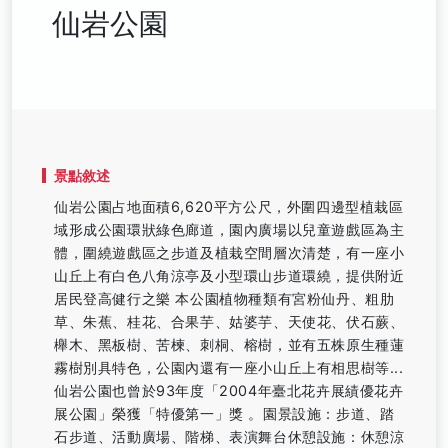
仙岩公園
景點敘述
仙岩公園占地面積6,620平方公尺，外圍四邊型植栽區
域形成公園環狀綠色廊道，園內廣場以兒童遊戲區為主
體，圍繞遊戲區之步道及植栽空間層次清楚，有一座小
山丘上有白色八角涼亭及小型環山步道環繞，提供附近
居民登高健行之樂 本公園植物種類有宮粉仙丹、粗肋
草、朱蕉、桂花、合果芋、姑婆芋、天使花、伏石蕨、
櫸木、黑板樹、苦楝、刺桐、榕樹，並有五株原生種蓮
霧樹別具特色，公園內還有一座小山丘上有相思樹等...
仙岩公園也曾於93年度「2004年臺北花卉展績優花卉
展公園」榮獲「特優第一」獎 。園景設施：步道、踏
石步道、活動廣場、階梯、表演舞台休憩設施：休憩涼