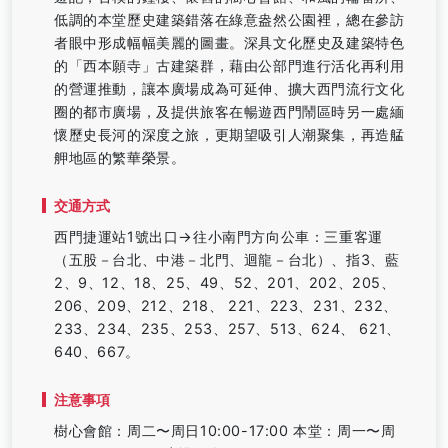
低調的本堂歷史建築錯落在綠意盎然公園裡，總在參訪
者眼中形成幅幅美麗的圖畫。深具文化歷史及建築特色
的「西本願寺」古建築群，藉由公部門進行活化再利用
的營運推動，讓本廣場成為可延伸、擴大西門流行文化
圈的都市廣場，及提供旅客在暢遊西門鬧區時另一處緬
懷歷史長河的深度之旅，更期望吸引人潮聚集，再造艋
舺地區的繁華榮景。
交通方式
西門捷運站1號出口→往小南門方向公車：三重客運
（五股－台北、中港－北門、迴龍－台北）、指3、藍
2、9、12、18、25、49、52、201、202、205、
206、209、212、218、 221、223、231、232、
233、234、235、253、257、513、624、 621、
640、667。
注意事項
樹心會館：周二〜周日10:00-17:00 本堂：周一〜周