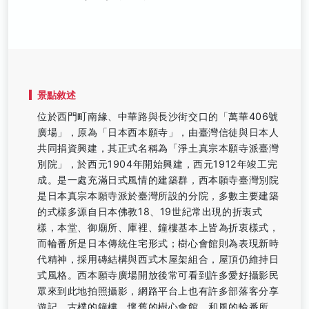
景點敘述
位於西門町南緣、中華路與長沙街交口的「萬華406號
廣場」，原為「日本西本願寺」，由臺灣信徒與日本人
共同捐資興建，其正式名稱為「淨土真宗本願寺派臺灣
別院」，於西元1904年開始興建，西元1912年竣工完
成。是一處充滿日式風情的建築群，西本願寺臺灣別院
是日本真宗本願寺派於臺灣所設的分院，多數主要建築
的式樣多源自日本佛教18、19世紀常出現的折衷式
樣，本堂、御廟所、庫裡、鐘樓基本上皆為折衷樣式，
而輪番所是日本傳統住宅形式；樹心會館則為表現新時
代精神，採用磚結構與西式木屋架組合，屋頂仍維持日
式風格。西本願寺廣場開放後常可看到許多愛好攝影民
眾來到此地拍照攝影，網路平台上也有許多部落客分享
遊記，古樸的鐘樓、懷舊的樹心會館、和風的輪番所、