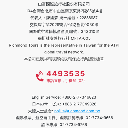
山富國際旅行社股份有限公司
104台灣台北市中山區南京東路2段85號4樓
代表人：陳國森 統一編號：22888987
交觀綜字第2029號 品保協會北0030號
國際航空運輸協會會員編號：34301061
穆斯林友善旅行社 MFTA-005
Richmond Tours is the representative in Taiwan for the ATPI
global travel network.
本公司已獲得環境部銀級環保旅行業認證標章
4493535
市話直撥，手機加 (02)
English Service: +886-2-77349823
日本のサービス: +886-2-77349826
大陸人士赴台:
phillis@richmond.com.tw
國際機票、航空自由行、國際訂房專線: 02-7734-9656
證照專線: 02-7734-9766