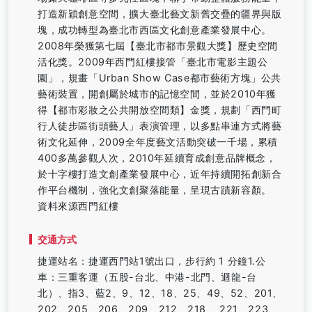
打造新穎創意空間，擴大臺北藝文新舊交疊的疆界與版
塊，成功轉型為臺北市西區文化創意產業發展中心。
2008年榮獲第七屆【臺北市都市景觀大獎】歷史空間
活化獎。2009年西門紅樓接管「臺北市電影主題公
園」，規畫「Urban Show Case都市藝術方塊」公共
藝術裝置，開創屬於城市的記憶空間，並於2010年獲
得【都市彩妝之公共開放空間類】金獎，規劃「西門町
行人徒步區街頭藝人」表演管理，以多點串連方式將藝
術文化延伸，2009全年度藝文活動突破一千場，累積
400多萬參觀人次，2010年延續育成創意品牌概念，
於十字樓打造文創產業發展中心，近年持續開拓創新合
作平台機制，強化文創聚落能量，呈現古蹟新容顏。
資料來源西門紅樓
交通方式
捷運站名：捷運西門站1號出口，步行約 1 分鐘1.公
車：三重客運（五股-台北、中港-北門、迴龍-台
北）、指3、藍2、9、12、18、25、49、52、201、
202、205、206、209、212、218、 221、223、