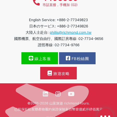
市話直撥，手機加 (02)
English Service: +886-2-77349823
日本のサービス: +886-2-77349826
大陸人士赴台:
phillis@richmond.com.tw
國際機票、航空自由行、國際訂房專線: 02-7734-9656
證照專線: 02-7734-9766
線上客服
FB粉絲團
旅遊攻略
©2001-2026 山富旅遊 richmond tours.
已投保旺旺友聯產物履約保證保險新台幣壹億貳仟肆佰萬元