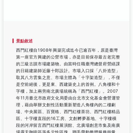
景點敘述
西門紅樓自1908年興築完成迄今已逾百年，原是臺灣
第一座官方興建的公營市場，亦是目前保存最古老完整
的三級古蹟市場建築物。由當時任職臺灣總督府營繕課
的日籍建築師近藤十郎設計。市場入口採「八卦造型」
取其八方雲集之意、市場主體為「十字架造型」，不僅
是空前絕後，更是東、西建築史上的首例。八角樓和十
字樓，加上兩旁南北廣場統稱為「西門紅樓」。2007
年11月臺北市政府文化局委由台北市文化基金會營運管
理，藉由舉辦文創性活動重新塑造八角樓內的二樓劇
場、中央展區、百寶格、西門紅樓茶坊、西門紅樓精品
區、十字樓直段的16工房、文創孵夢基地、十字樓橫
段的河岸留言西門紅樓展演館、北廣場創意市集及南廣
場露天咖啡區等多元性區塊，聯手帶動整體服務能量，