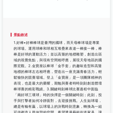
景點敘述
1.好棒•好棒棒球是臺灣的國球，而天母棒球場是專業
的球場。運用球棒和球相互堆疊來表達一棒接一棒，棒
棒是好球的運動活力；並以高聳的地標雕塑，創造出區
域的視覺焦點，與現有空間相呼應，展現天母地區的國
際宏觀。2.金寶座以棒球「金手套」的趣味造型和高聳
地標的棒球左右相呼應，營造出一座充滿青春活力，輕
鬆愉快的競賽場域。登上「金寶座」是一項團隊精神的
表現，也是最大的榮耀，期勉與賽者時時刻刻創造體壇
棒球賽的精彩戰績。3.關鍵時刻棒球比賽過程中面臨
「兩好球三壞球」時的抉擇是一個關鍵時刻；此刻，投
手與打擊者如何冷靜面對，去迎接挑戰。人生如球場，
總是有輸有贏，以球場上的決戰時刻意象，轉換為一組
可供都市人群休憩的空間，希望透過藝術街道家具，讓