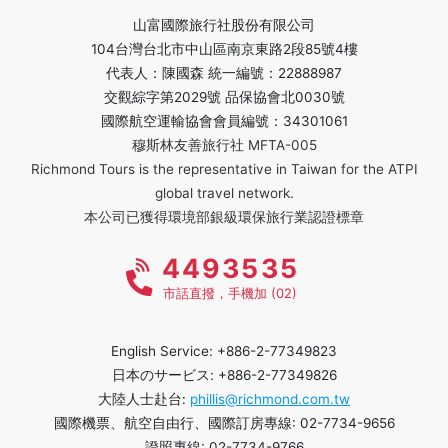
山富國際旅行社股份有限公司
104台灣台北市中山區南京東路2段85號4樓
代表人：陳國森 統一編號：22888987
交觀綜字第2029號 品保協會北0030號
國際航空運輸協會會員編號：34301061
穆斯林友善旅行社 MFTA-005
Richmond Tours is the representative in Taiwan for the ATPI
global travel network.
本公司已獲得環境部銀級環保旅行業認證標章
4493535
市話直撥，手機加 (02)
English Service: +886-2-77349823
日本のサービス: +886-2-77349826
大陸人士赴台:
phillis@richmond.com.tw
國際機票、航空自由行、國際訂房專線: 02-7734-9656
證照專線: 02-7734-9766