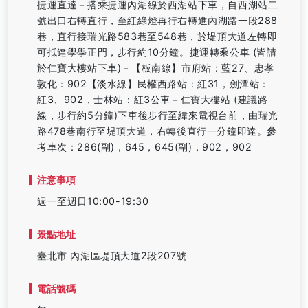
捷運直達－搭乘捷運內湖線於西湖站下車，自西湖站二
號出口右轉直行，至紅綠燈再行右轉進內湖路一段288
巷，直行接瑞光路583巷至548巷，於堤頂大道左轉即
可抵達學學正門，步行約10分鐘。捷運轉乘公車 (皆請
於仁寶大樓站下車)－【板南線】市府站：藍27、忠孝
敦化：902【淡水線】民權西路站：紅31，劍潭站：
紅3、902，士林站：紅3公車－仁寶大樓站 (建議路
線，步行約5分鐘)下車後步行至緯來電視台前，由瑞光
路478巷南行至堤頂大道，右轉後直行一分鐘即達。參
考車次：286(副)，645，645(副)，902，902
注意事項
週一至週日10:00-19:30
景點地址
臺北市 內湖區堤頂大道2段207號
電話號碼