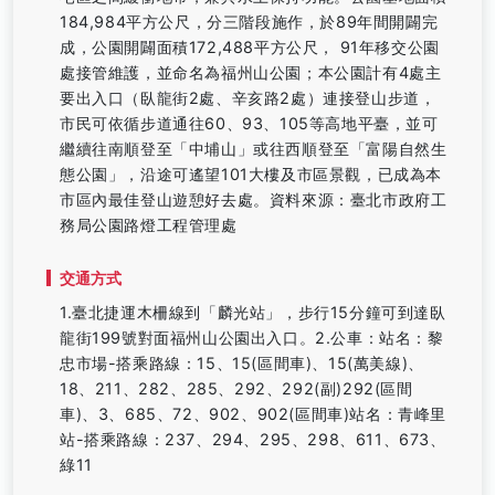
184,984平方公尺，分三階段施作，於89年間開闢完
成，公園開闢面積172,488平方公尺， 91年移交公園
處接管維護，並命名為福州山公園；本公園計有4處主
要出入口（臥龍街2處、辛亥路2處）連接登山步道，
市民可依循步道通往60、93、105等高地平臺，並可
繼續往南順登至「中埔山」或往西順登至「富陽自然生
態公園」，沿途可遙望101大樓及市區景觀，已成為本
市區內最佳登山遊憩好去處。資料來源：臺北市政府工
務局公園路燈工程管理處
交通方式
1.臺北捷運木柵線到「麟光站」，步行15分鐘可到達臥
龍街199號對面福州山公園出入口。2.公車：站名：黎
忠市場-搭乘路線：15、15(區間車)、15(萬美線)、
18、211、282、285、292、292(副)292(區間
車)、3、685、72、902、902(區間車)站名：青峰里
站-搭乘路線：237、294、295、298、611、673、
綠11