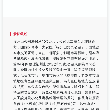
景點敘述
福州山公園海拔約105公尺，位於北二高台北聯絡道
旁，開闢前為本市大安區「福州山第九公墓」，因地處
本市交通要道，來往車輛眾多，影響市容觀瞻，經本府
考量為改善及美化景觀，讓民眾對本市有良好之印象，
於84年間辦理福州山(大安第九號)公墓規劃為休閒公
園，於園內植生造林及設置登山步道、涼亭等景觀設
施，以美化市容，增加市民休閒活動空間，並為本市山
坡地復育之森林生態遊憩公園。為考量山坡地安全及環
境品質，本公園以自然生態保育為重，除必要之水土保
持及防災設施外，避免破壞原有地形及地貌，規劃時以
人工設施最小化及容易維護管理為原則，依既有坡度設
置步道(木棧道)或生態道路(碎石步道)等，以作為與住
宅區之間緩衝地帶，兼具水土保持功能。公園基地面積