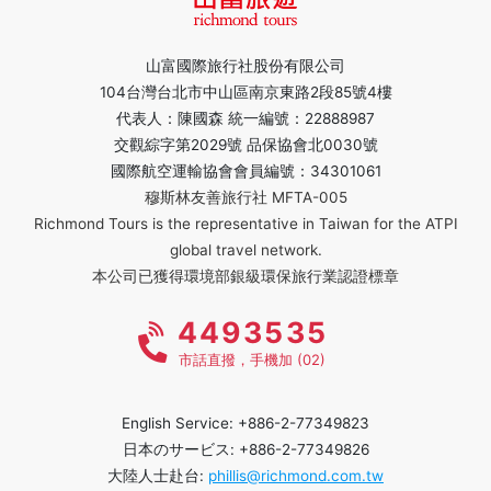
山富國際旅行社股份有限公司
104台灣台北市中山區南京東路2段85號4樓
代表人：陳國森 統一編號：22888987
交觀綜字第2029號 品保協會北0030號
國際航空運輸協會會員編號：34301061
穆斯林友善旅行社 MFTA-005
Richmond Tours is the representative in Taiwan for the ATPI
global travel network.
本公司已獲得環境部銀級環保旅行業認證標章
4493535
市話直撥，手機加 (02)
English Service: +886-2-77349823
日本のサービス: +886-2-77349826
大陸人士赴台:
phillis@richmond.com.tw