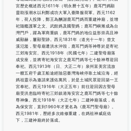
宮歷史概述西元1611年（明永曆十五年）鹿耳門媽顯
靈助漲潮水以利鄭成功大軍入臺降服荷軍。西元1162
年，荷人投降，鄭王為酬謝鹿耳門媽而重建神廟，並增
祀隨艦護軍之文、武館媽及國聖媽；鹿耳門嶼漸成為台
灣門戶，躍為軍商重鎮，鹿耳門媽的地位益形崇高且神
威顯赫，屢顯聖跡。西元1831年（道光十一年）曾文
溪氾濫，聖母廟遭洪水沖毀，鹿耳門媽等神尊於是寄祀
三郊海安宮。西元1918年（民國七年）二建聖母廟落
成安座，並將寄祀海安宮之鹿耳門媽等七十餘神尊迎回
奉祀。西元1913年（日、大正二年）泉州富美宮流放
一艘五府千歲王船途經險惡臺灣海峽停靠土城沿海，經
媽祖靈示為邀請來護佑萬民，於是土城民眾迎回築一王
宮奉祀。西元1916年（大正五年）前往迎回因古聖母
廟受洪患臨時寄祀三郊鎮港海安宮之鹿耳門媽等七十餘
尊神像。西元1918年（大正七年）二建神廟落成，名
為保安宮，直到1960年才更名為《鹿耳門聖母廟》。
西元1981年，歷經多次維修重建，在媽祖神威庇佑
下，三建神廟終於落成。