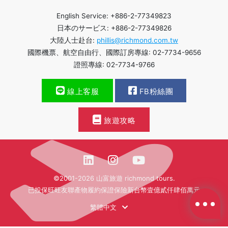
English Service: +886-2-77349823
日本のサービス: +886-2-77349826
大陸人士赴台:
phillis@richmond.com.tw
國際機票、航空自由行、國際訂房專線: 02-7734-9656
證照專線: 02-7734-9766
線上客服
FB粉絲團
旅遊攻略
©2001-2026 山富旅遊 richmond tours.
已投保旺旺友聯產物履約保證保險新台幣壹億貳仟肆佰萬元
繁體中文