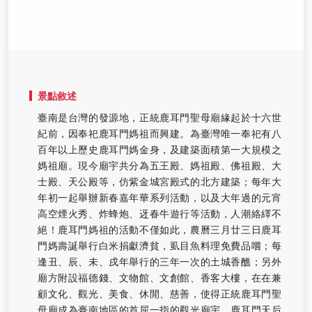
景點敘述
臺南是台灣的發源地，正統鹿耳門聖母廟緣起於十六世
紀前，因奉祀鹿耳門媽祖而興建。為臺灣唯一奉祀有八
百年以上歷史鹿耳門媽金身，及建築面積第一大規模之
媽祖廟。現今廟宇共分為五王殿、媽祖殿、佛祖殿、大
士殿、天公殿等，仿紫金城宮殿式的北方建築；每年大
年初一起舉辦新春嘉年華系列活動，以及大年過的元宵
高空煙火秀、炸蜂炮、迓春牛遊行等活動，人潮絡繹不
絕！鹿耳門媽祖的活動不僅如此，農曆三月廿三日鹿耳
門媽壽誕舉行白米捐獻濟貧，虱目魚料理免費品嚐；每
逢丑、辰、未、戌年舉行的三年一次的土城香醮；另外
廟方附設福德錢、文物館、文創館、香客大樓，在在兼
顧文化、觀光、美食、休閒、慈善，使得正統鹿耳門聖
母廟成為臺南地區的首屈一指的觀光廟宇。鹿耳門天后