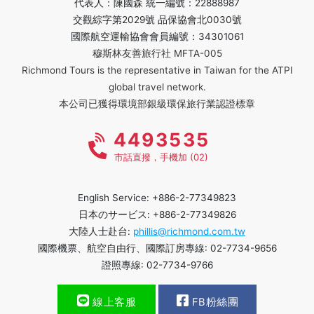
代表人：陳國森 統一編號：22888987
交觀綜字第2029號 品保協會北0030號
國際航空運輸協會會員編號：34301061
穆斯林友善旅行社 MFTA-005
Richmond Tours is the representative in Taiwan for the ATPI
global travel network.
本公司已獲得環境部銀級環保旅行業認證標章
4493535
市話直撥，手機加 (02)
English Service: +886-2-77349823
日本のサービス: +886-2-77349826
大陸人士赴台:
phillis@richmond.com.tw
國際機票、航空自由行、國際訂房專線: 02-7734-9656
證照專線: 02-7734-9766
線上客服
FB粉絲團