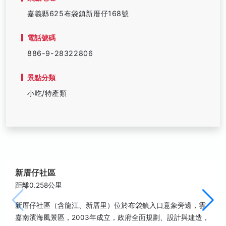
嘉義縣625布袋鎮新厝仔168號
電話號碼
886-9-28322806
景點分類
小吃/特產類
新厝仔社區
距離0.258公里
新厝仔社區（含龍江、新厝里）位於布袋鎮入口意象旁邊，雲
嘉南濱海風景區，2003年成立，政府全面規劃、設計與建造，