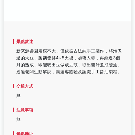
景點敘述
新來源醬園規模不大，但依循古法純手工製作，將泡煮
過的大豆，製麴發酵4~5天後，加鹽入甕，再經過3個
月的熟成，即能取出豆做成豆豉，取出醬汁煮成蔭油。
透過老闆生動解說，讓遊客體驗及認識手工醬油製程。
交通方式
無
注意事項
無
景點地址