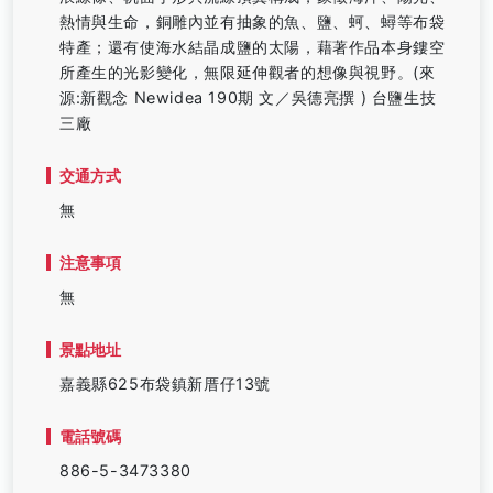
熱情與生命，銅雕內並有抽象的魚、鹽、蚵、蟳等布袋
特產；還有使海水結晶成鹽的太陽，藉著作品本身鏤空
所產生的光影變化，無限延伸觀者的想像與視野。(來
源:新觀念 Newidea 190期 文／吳德亮撰 ) 台鹽生技
三廠
交通方式
無
注意事項
無
景點地址
嘉義縣625布袋鎮新厝仔13號
電話號碼
886-5-3473380