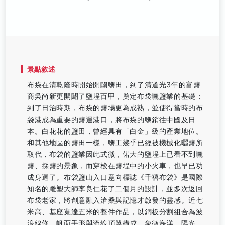
景點敘述
布袋在清乾隆時開始開闢鹽田，到了清道光3年的富鹽
商吳尚新更開闢了鹽埕百甲，奠定布袋曬鹽業的基礎；
到了日治時期，布袋的鹽場更為成熟，並使得當時的布
袋港成為重要的鹽運港口，將布袋的鹽銷往中國及日
本。白花花的鹽田，曾經具有「白金」級的產業地位。
和其他地區的鹽田一樣，鹽工幾乎已經被機械化曬鹽所
取代，布袋的鹽業因此式微，偌大的鹽埕上已看不到曬
鹽、採鹽的景象，而穿梭在鹽埕中的小火車，也早已功
成身退了。布袋鹽山入口意向標誌《千禧布袋》是國際
知名的雕塑大師李良仁花了二個月的設計，並多次返回
布袋老家，將創意融入滄桑與記憶才啟發的靈感。近七
米高、基座寬達五米的整件作品，以銅板分割組合為波
浪線條、帆面手形與流線頂翼構成，象徵海洋、陽光、