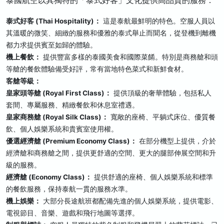
泰國航空以其獨特的「泰式好客」文化提供高品質的服務：
泰式好客 (Thai Hospitality)：
這是泰航最鮮明的特色。空服人員以
其溫暖的微笑、細緻的服務和優雅的泰式舉止而聞名，從登機到離機
都力求提供賓至如歸的體驗。
機上餐飲：
提供豐富多樣的泰國美食和國際菜餚。特別是商務艙和頭
等艙的餐飲體驗備受好評，常有當地特色菜式和新鮮食材。
客艙等級：
皇家頭等艙 (Royal First Class)：
提供頂級的奢華體驗，包括私人
套間、專屬服務、精緻餐飲和休息室禮遇。
皇家商務艙 (Royal Silk Class)：
寬敞的座椅、平躺式床位、優質餐
飲、個人娛樂系統和貴賓室使用權。
優選經濟艙 (Premium Economy Class)：
在部分機型上提供，介於
經濟艙和商務艙之間，提供更舒適的空間、更大的腿部伸展空間和升
級的服務。
經濟艙 (Economy Class)：
提供舒適的座椅、個人娛樂系統和標準
的餐飲服務，保持泰航一貫的服務水準。
機上娛樂：
大部分長途航班都配備先進的個人娛樂系統，提供電影、
電視節目、音樂、遊戲和飛行地圖等選擇。