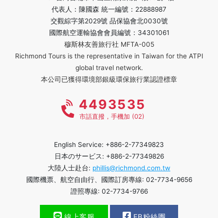
代表人：陳國森 統一編號：22888987
交觀綜字第2029號 品保協會北0030號
國際航空運輸協會會員編號：34301061
穆斯林友善旅行社 MFTA-005
Richmond Tours is the representative in Taiwan for the ATPI
global travel network.
本公司已獲得環境部銀級環保旅行業認證標章
4493535
市話直撥，手機加 (02)
English Service: +886-2-77349823
日本のサービス: +886-2-77349826
大陸人士赴台:
phillis@richmond.com.tw
國際機票、航空自由行、國際訂房專線: 02-7734-9656
證照專線: 02-7734-9766
線上客服
FB粉絲團