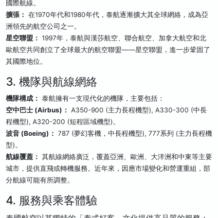
國際航線。
擴張：
在1970年代和1980年代，泰航逐漸擴大其全球網絡，成為亞
洲領先的航空公司之一。
星空聯盟：
1997年，泰航與漢莎航空、聯合航空、加拿大航空和北
歐航空共同創立了全球最大的航空聯盟——星空聯盟，進一步鞏固了
其國際地位。
3. 機隊與航線網絡
機隊構成：
泰航擁有一支現代化的機隊，主要包括：
空中巴士 (Airbus)：
A350-900 (主力長程機型), A330-300 (中長
程機型), A320-200 (短程區域機型)。
波音 (Boeing)：
787 (夢幻客機，中長程機型), 777系列 (主力長程機
型)。
航線覆蓋：
其航線網絡廣泛，覆蓋亞洲、歐洲、大洋洲和中東等主要
城市，提供直飛或轉機服務。近年來，因應市場變化和營運重組，部
分航線可能有所調整。
4. 服務與乘客體驗