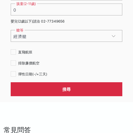
孩童(2-11歲)
嬰兒(2歲以下)
請洽 02-77349656
艙等
直飛航班
排除廉價航空
彈性日期(-/+三天)
搜尋
常見問答