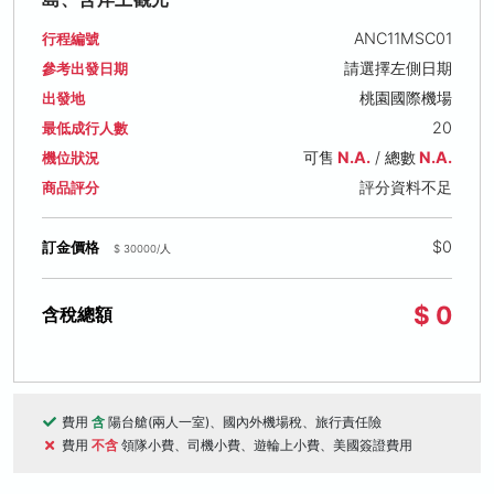
ANC11MSC01
行程編號
請選擇左側日期
參考出發日期
桃園國際機場
出發地
20
最低成行人數
可售
N.A.
/ 總數
N.A.
機位狀況
評分資料不足
商品評分
$0
訂金價格
$ 30000/人
$ 0
含稅總額
費用
含
陽台艙(兩人一室)、國內外機場稅、旅行責任險
費用
不含
領隊小費、司機小費、遊輪上小費、美國簽證費用