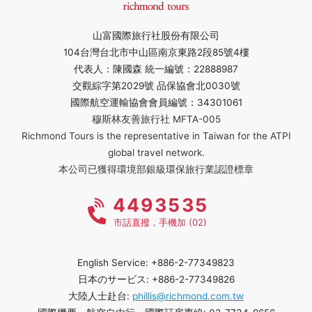
山富國際旅行社股份有限公司
104台灣台北市中山區南京東路2段85號4樓
代表人：陳國森 統一編號：22888987
交觀綜字第2029號 品保協會北0030號
國際航空運輸協會會員編號：34301061
穆斯林友善旅行社 MFTA-005
Richmond Tours is the representative in Taiwan for the ATPI
global travel network.
本公司已獲得環境部銀級環保旅行業認證標章
4493535
市話直撥，手機加 (02)
English Service: +886-2-77349823
日本のサービス: +886-2-77349826
大陸人士赴台:
phillis@richmond.com.tw