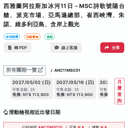
西雅圖阿拉斯加冰河11日－MSC詩歌號陽台
艙、派克市場、亞馬遜總部、崔西峽灣、朱
諾、維多利亞島、含岸上觀光
冰河峽灣
頂級餐食
遊船
轉 PDF
線上客服
分享
所有團期一覽
/
ANC11MSC01
月
2027/05/02 (日)
2027/05/16 (日)
2027/08/22
曆
可售名額: 25
可售名額: 25
可售名額: 25
查
售價: NT$ 113,900
售價: NT$ 113,900
售價: NT$ 119
詢
滑動檢視相近出發日期
行程編號
ANC11MSC01
/
可售
N.A.
/
總數
N.A.