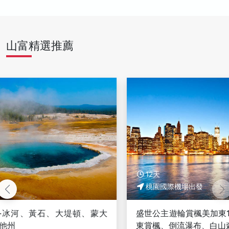
山富精選推薦
12天
桃園國際機場出發
盛世公主遊輪賞楓美加東12日－盛世公主號遊輪、美加
東賞楓、倒流瀑布、白山森林秘境【長榮玩美加族】