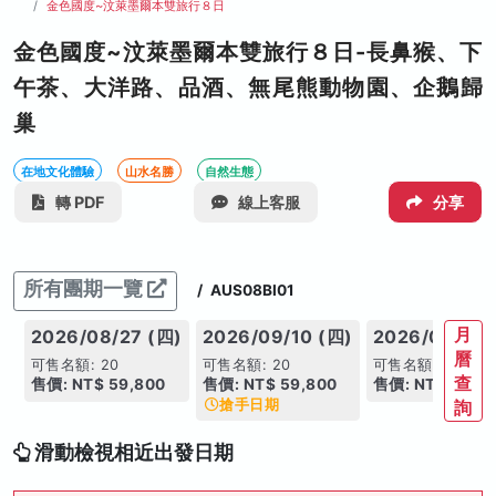
金色國度~汶萊墨爾本雙旅行８日
金色國度~汶萊墨爾本雙旅行８日-長鼻猴、下
午茶、大洋路、品酒、無尾熊動物園、企鵝歸
巢
在地文化體驗
山水名勝
自然生態
轉 PDF
線上客服
分享
所有團期一覽
/
AUS08BI01
月
2026/08/27 (四)
2026/09/10 (四)
2026/09/24 
曆
可售名額: 20
可售名額: 20
可售名額: 20
查
售價: NT$ 59,800
售價: NT$ 59,800
售價: NT$ 60,8
搶手日期
詢
滑動檢視相近出發日期