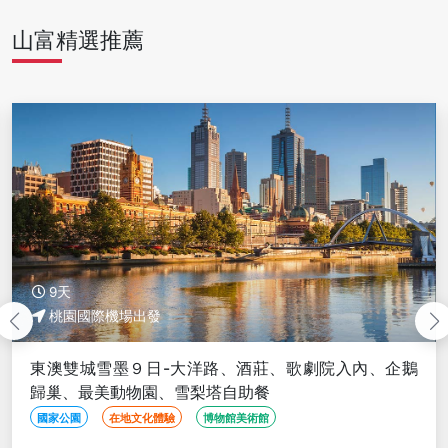
山富精選推薦
7天
發
桃園國際機場出
日-大洋路、酒莊、歌劇院入內、企鵝
典雅墨爾本７日
園、雪梨塔自助餐
歸巢、無尾熊動
體驗
博物館美術館
農莊酒廠
在地文化