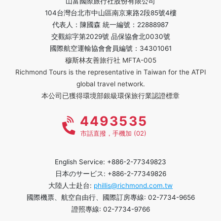
山富國際旅行社股份有限公司
104台灣台北市中山區南京東路2段85號4樓
代表人：陳國森 統一編號：22888987
交觀綜字第2029號 品保協會北0030號
國際航空運輸協會會員編號：34301061
穆斯林友善旅行社 MFTA-005
Richmond Tours is the representative in Taiwan for the ATPI
global travel network.
本公司已獲得環境部銀級環保旅行業認證標章
4493535
市話直撥，手機加 (02)
English Service: +886-2-77349823
日本のサービス: +886-2-77349826
大陸人士赴台:
phillis@richmond.com.tw
國際機票、航空自由行、國際訂房專線: 02-7734-9656
證照專線: 02-7734-9766