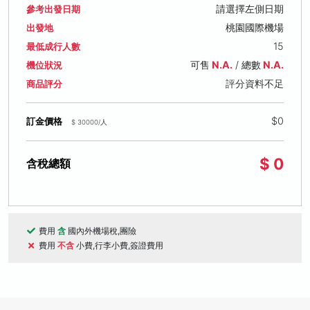
請選擇左側日期
參考出發日期
桃園國際機場
出發地
15
最低成行人數
可售
N.A.
/ 總數
N.A.
機位狀況
評分資料不足
商品評分
$0
訂金價格
$ 30000/人
$ 0
含稅總額
費用
含
國內外機場稅,團險
費用
不含
小費,行李小費,簽證費用