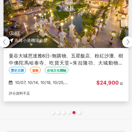
6天
高雄小港機場出發
曼谷大城泰享受６日〜升等河畔五星飯店、丹嫩莊園渡
假村、大城動物園與長頸鹿拍照、古米船漫遊大城河、
泰服體驗-高雄出發
歷史古蹟
親子旅遊
在地文化體驗
$50,900
02/02
起
評分資料不足