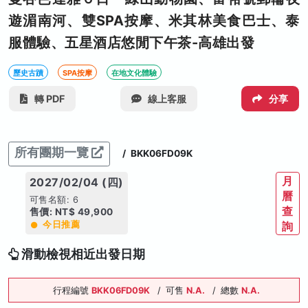
遊湄南河、雙SPA按摩、米其林美食巴士、泰
服體驗、五星酒店悠閒下午茶-高雄出發
歷史古蹟
SPA按摩
在地文化體驗
轉 PDF
線上客服
分享
所有團期一覽
/
BKK06FD09K
月
2027/02/04 (四)
曆
可售名額: 6
查
售價: NT$ 49,900
今日推薦
詢
滑動檢視相近出發日期
行程編號
BKK06FD09K
/
可售
N.A.
/
總數
N.A.