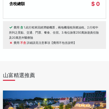
$ 0
含稅總額
費用
含
1.此行程來回經濟艙機票，兩地機場稅與燃油稅。2.行程中
所列之景點、交通、門票、餐食、住宿。3.每位旅客250萬旅遊責任險
及20萬意外醫療險
費用
不含
詳細請見注意事項【費用不包含說明】
山富精選推薦