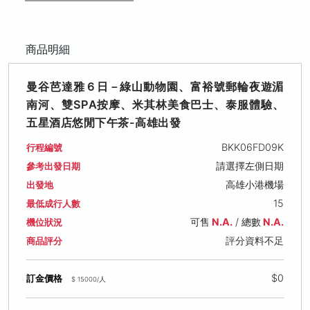
商品明細
曼谷芭達雅６日－綠山動物園、富裕號郵輪夜遊湄
南河、雙SPA按摩、米其林美食巴士、泰服體驗、
五星酒店悠閒下午茶-高雄出發
BKK06FD09K
行程編號
請選擇左側日期
參考出發日期
高雄小港機場
出發地
15
最低成行人數
可售
N.A.
/ 總數
N.A.
機位狀況
評分資料不足
商品評分
$0
訂金價格
$ 15000/人