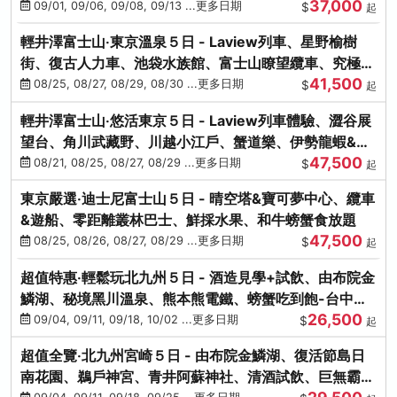
37,000
中出發
09/01, 09/06, 09/08, 09/13 ...更多日期
$
起
輕井澤富士山‧東京溫泉５日 - Laview列車、星野榆樹
街、復古人力車、池袋水族館、富士山瞭望纜車、究極海
41,500
鮮食放題
08/25, 08/27, 08/29, 08/30 ...更多日期
$
起
輕井澤富士山‧悠活東京５日 - Laview列車體驗、澀谷展
望台、角川武藏野、川越小江戶、蟹道樂、伊勢龍蝦&海
47,500
膽生魚片
08/21, 08/25, 08/27, 08/29 ...更多日期
$
起
東京嚴選‧迪士尼富士山５日 - 晴空塔&寶可夢中心、纜車
&遊船、零距離叢林巴士、鮮採水果、和牛螃蟹食放題
47,500
08/25, 08/26, 08/27, 08/29 ...更多日期
$
起
超值特惠‧輕鬆玩北九州５日 - 酒造見學+試飲、由布院金
鱗湖、秘境黑川溫泉、熊本熊電鐵、螃蟹吃到飽-台中出
26,500
發
09/04, 09/11, 09/18, 10/02 ...更多日期
$
起
超值全覽‧北九州宮崎５日 - 由布院金鱗湖、復活節島日
南花園、鵜戶神宮、青井阿蘇神社、清酒試飲、巨無霸熊