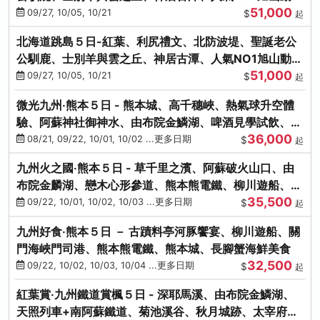
51,000
園、海膽涮涮鍋
09/27, 10/05, 10/21
$
起
北海道跳島５日-紅葉、利尻禮文、北防波堤、聖誕老公
公馴鹿、士別羊與雲之丘、神居古潭、人氣NO1旭山動物
51,000
園、海膽涮涮鍋
09/27, 10/05, 10/21
$
起
微光九州‧熊本５日 - 熊本城、高千穗峽、熱氣球升空體
驗、阿蘇神社御神水、由布院金鱗湖、啤酒見學試飲、豪
36,000
華海鮮盛宴
08/21, 09/22, 10/01, 10/02 ...更多日期
$
起
九州火之國‧熊本５日 - 草千里之濱、阿蘇破火山口、由
布院金麟湖、戀木心形參道、熊本熊電鐵、柳川遊船、地
35,500
獄蒸DIY
09/22, 10/01, 10/02, 10/03 ...更多日期
$
起
九州好食‧熊本５日 － 古蹟料亭河豚饗宴、柳川遊船、關
門海峽門司港、熊本熊電鐵、熊本城、長腳蟹海鮮美食
32,500
09/22, 10/02, 10/03, 10/04 ...更多日期
$
起
紅葉賞‧九州鐵道賞楓５日 - 深耶馬溪、由布院金鱗湖、
天照列車+南阿蘇鐵道、菊池溪谷、秋月城跡、太宰府天