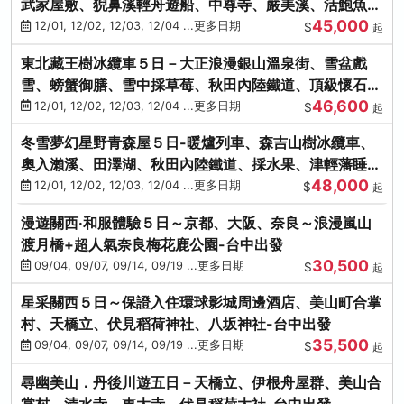
武家屋敷、猊鼻溪輕舟遊船、中尊寺、嚴美溪、活鮑魚
45,000
燒、烤牡蠣、握壽司體驗
12/01, 12/02, 12/03, 12/04 ...更多日期
$
起
東北藏王樹冰纜車５日－大正浪漫銀山溫泉街、雪盆戲
雪、螃蟹御膳、雪中採草莓、秋田內陸鐵道、頂級懷石料
46,600
理、松島遊船
12/01, 12/02, 12/03, 12/04 ...更多日期
$
起
冬雪夢幻星野青森屋５日-暖爐列車、森吉山樹冰纜車、
奧入瀨溪、田澤湖、秋田內陸鐵道、採水果、津輕藩睡魔
48,000
村(不進免稅店)
12/01, 12/02, 12/03, 12/04 ...更多日期
$
起
漫遊關西‧和服體驗５日～京都、大阪、奈良～浪漫嵐山
渡月橋+超人氣奈良梅花鹿公園-台中出發
30,500
09/04, 09/07, 09/14, 09/19 ...更多日期
$
起
星采關西５日～保證入住環球影城周邊酒店、美山町合掌
村、天橋立、伏見稻荷神社、八坂神社-台中出發
35,500
09/04, 09/07, 09/14, 09/19 ...更多日期
$
起
尋幽美山．丹後川遊五日－天橋立、伊根舟屋群、美山合
掌村、清水寺、東大寺、伏見稻荷大社-台中出發