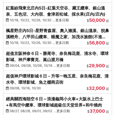
紅葉紛飛東北庄內5日-紅葉天空谷、藏王纜車、銀山溫
泉、五色沼、大內宿、會津若松城、採水果(庄內/庄內)
50,000
10/18, 10/22, 10/26, 10/30 ...更多日期
$
起
楓星野庄內5日-星野青森屋、奧入瀨溪、銀山溫泉、猊鼻
溪輕舟、八甲田山纜車、睡魔之家、加茂水族館(不進店)
56,800
(庄內/庄內)
10/18, 10/22, 10/26, 10/30 ...更多日期
$
起
超值京阪神奈６日－勝尾寺、奈良梅花鹿、清水寺、環球
影城、神戶摩賽克、嵐山渡月橋
29,900
09/04, 09/08, 10/06, 10/16 ...更多日期
$
起
超值神戶環球影城６日－升等一晚五星、奈良梅花鹿、清
水寺、環球影城、魚之棚商店街
32,000
09/08, 10/16, 10/30
$
起
經典關西海陸空６日～浪漫龜岡小火車+大阪水上巴士
+有馬空中纜車、環球影城超級任天堂世界+和牛燒肉
37,000
08/27, 08/28, 09/01, 09/02 ...更多日期
$
起