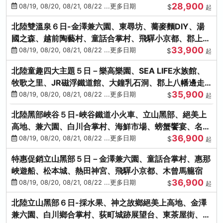
28,900
街、下呂溫泉
08/19, 08/20, 08/21, 08/22 ...更多日期
$
起
北陸雙溫泉６日-金澤兼六園、東尋坊、蕎麥麵DIY、湯
國之森、越前陶藝村、童話合掌村、飛驒小京都、郡上八
33,900
幡
08/19, 08/20, 08/21, 08/22 ...更多日期
$
起
北陸童趣四大主題５日－樂高樂園、SEA LIFE水族館、
牧歌之里、JR磁浮鐵道館、大鐘乳石洞、郡上八幡邊走
35,900
邊吃
08/19, 08/20, 08/21, 08/22 ...更多日期
$
起
北陸黑部峽谷５日-峽谷鐵道小火車、立山黑部、絕美上
高地、兼六園、白川合掌村、海鮮市場、螃蟹饗宴、名湯
36,900
雙溫泉
08/19, 08/20, 08/21, 08/22 ...更多日期
$
起
特惠促銷立山黑部５日－金澤兼六園、童話合掌村、惠那
峽遊船、松本城、熱田神宮、飛驒小京都、木曾馬籠宿
36,900
08/19, 08/20, 08/21, 08/22 ...更多日期
$
起
北陸立山黑部６日-採水果、神之故鄉絕美上高地、金澤
兼六園、白川鄉合掌村、荻町城跡展望台、東茶屋街、名