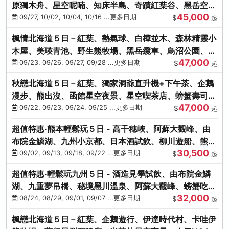
原獨木舟、星空呢喃、知床半島、奇蹟紅葉谷、黑岳空中
45,000
纜車、旭山動物園
09/27, 10/02, 10/04, 10/16 ...更多日期
$
起
楓情北海道５日－紅葉、熱氣球、白樺並木、森林精靈小
木屋、美瑛青池、野生熊牧場、黑岳纜車、鳥沼公園、紅
47,000
葉奇蹟谷、螃蟹吃到飽
09/23, 09/26, 09/27, 09/28 ...更多日期
$
起
秋戀北海道５日－紅葉、獨家洞爺直升機+下午茶、企鵝
漫步、熊出沒、函館星空夜景、星空喫茶店、螃蟹壽司、
47,000
海膽、三大螃蟹放題
09/22, 09/23, 09/24, 09/25 ...更多日期
$
起
超值特惠‧熊本輕鬆玩５日 - 高千穗峽、阿蘇大觀峰、由
布院金鱗湖、九州小京都、日本酒試飲、柳川遊船、熊本
30,500
城、熊本AEON
09/02, 09/13, 09/18, 09/22 ...更多日期
$
起
超值特惠‧輕鬆玩九州５日 - 酒造見學試飲、由布院金鱗
湖、九重夢吊橋、秘境黑川溫泉、阿蘇大觀峰、螃蟹吃到
32,000
飽
08/24, 08/29, 09/01, 09/07 ...更多日期
$
起
楓戀北海道５日－紅葉、企鵝遊行、伊達時代村、卡哇伊