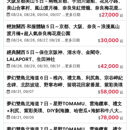
大阪京都美山５日－兩晚京都、宇治川遊船、花見小路、
美山合掌村、嵐山渡月橋、奈良朱紅燈籠、奈良梅花鹿、
27,000
流水瀑布電扶梯
08/24, 08/28, 09/04, 09/07 ...更多日期
$
起
輕旅關西‧和服體驗５日～京都、大阪、奈良～浪漫嵐山
渡月橋+超人氣奈良梅花鹿公園
30,000
08/24, 08/26, 08/27, 08/28 ...更多日期
$
起
經典關西５日～保住京阪神、清水寺、金閣寺、
LALAPORT、生田神社
42,000
08/28, 08/29, 08/30, 08/31 ...更多日期
$
起
夢幻雙島北海道６日－稚內、禮文島、利尻島、宗谷岬紀
念碑、北防波堤、野寒布岬、留萌花田家番屋、紫彩美瑛
58,000
08/31, 09/07
$
起
夢幻雙島北海道７日－星野TOMAMU、雲海纜車、禮文
+利尻、紫彩美瑛、DIY剝海膽、哈密瓜+海鮮和牛八大螃
78,000
蟹吃到飽
08/21, 09/06
$
起
夢幻雙島北海道７日－星野TOMAMU、雲海纜車、禮文