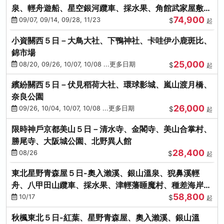
泉、輕舟遊船、星空銀河纜車、採水果、角館武家屋敷
74,900
(不進免稅店)(仙/青)
09/07, 09/14, 09/28, 11/23
$
起
小資關西５日－大鳥大社、下鴨神社、卡哇伊小鹿斑比、
錦市場
25,000
08/20, 09/26, 10/07, 10/08 ...更多日期
$
起
繽紛關西５日－伏見稻荷大社、環球影城、嵐山渡月橋、
奈良公園
26,000
09/26, 10/04, 10/07, 10/08 ...更多日期
$
起
限時神戶京都美山５日－清水寺、金閣寺、美山合掌村、
勝尾寺、大阪城公園、北野異人館
28,400
08/26
$
起
東北星野青森屋５日-奧入瀨溪、銀山溫泉、猊鼻溪輕
舟、八甲田山纜車、採水果、津輕藩睡魔村、種差海岸
58,800
(不進免稅店)
10/17
$
起
秋楓東北５日-紅葉、星野青森屋、奧入瀨溪、銀山溫