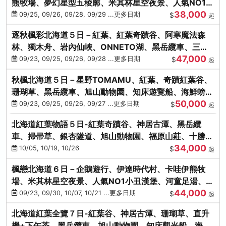
熊牧場、夢幻星型五稜廓、米其林星空夜景、人氣NO1小
38,000
丑漢堡、洞爺花火
09/25, 09/26, 09/28, 09/29 ...更多日期
$
起
逐秋楓彩北海道５日－紅葉、紅葉奇蹟谷、阿寒魔法森
林、獨木舟、岩內仙峽、ONNETO湖、黑岳纜車、三國
47,000
峠、豐平峽、螃蟹溫泉
09/23, 09/25, 09/26, 09/28 ...更多日期
$
起
秋楓北海道５日－星野TOMAMU、紅葉、奇蹟紅葉谷、
珊瑚草、黑岳纜車、旭山動物園、知床遊覽船、海鮮螃蟹
50,000
和牛吃到飽
09/23, 09/25, 09/26, 09/27 ...更多日期
$
起
北海道紅葉物語５日-紅葉奇蹟谷、神居古潭、黑岳纜
車、掃帚草、銀杏隧道、旭山動物園、福原山莊、十勝牧
34,000
場、冰的美術館
10/05, 10/19, 10/26
$
起
楓戀北海道６日－企鵝遊行、伊達時代村、卡哇伊熊牧
場、米其林星空夜景、人氣NO1小丑漢堡、河童足湯、奇
44,000
幻燈遊步道、洞爺花火
09/23, 09/30, 10/07, 10/21 ...更多日期
$
起
北海道紅葉全覽７日-紅葉谷、神居古潭、珊瑚草、直升
機+下午茶、黑岳纜車、旭山動物園、知床觀光船、海膽