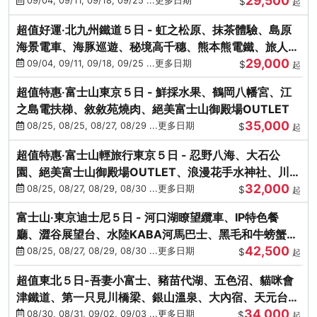
29,500
本熊-台中出發
09/04, 09/11, 09/18, 09/25 ...更多日期
$
起
超值好運‧北九州鐵道５日 - 虹之松原、抹茶體驗、島原
海景電車、海豚巡遊、秘境高千穗、熊本熊電鐵、旅人觀
29,000
光列車-台中出發
09/04, 09/11, 09/18, 09/25 ...更多日期
$
起
超值特惠‧富士山東京５日 - 鮮採水果、鶴岡八幡宮、江
之島電扶梯、敘敘苑燒肉、絕美富士山御殿場OUTLET
35,000
08/25, 08/25, 08/27, 08/29 ...更多日期
$
起
超值特惠‧富士山輕旅行東京５日 - 忍野八海、大石公
園、絕美富士山御殿場OUTLET、浪漫花手水神社、川越
32,000
小江戶
08/25, 08/27, 08/29, 08/30 ...更多日期
$
起
富士山‧東京迪士尼５日 - 河口湖瞭望纜車、IP特色餐
廳、澀谷展望台、水陸KABA河馬巴士、黑毛和牛螃蟹美
42,500
饌、季節採果
08/25, 08/27, 08/29, 08/30 ...更多日期
$
起
超值東北５日-吾妻小富士、豬苗代湖、五色沼、貓咪會
津鐵道、第一只見川橋梁、銀山溫泉、大內宿、天元台高
34,000
原纜車
08/30, 08/31, 09/02, 09/03 ...更多日期
$
起