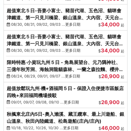
超值東北５日-吾妻小富士、豬苗代湖、五色沼、貓咪會
津鐵道、第一只見川橋梁、銀山溫泉、大內宿、天元台高
34,000
原纜車
08/30, 08/31, 09/02, 09/03 ...更多日期
$
起
超值東北５日-吾妻小富士、豬苗代湖、五色沼、貓咪會
津鐵道、第一只見川橋梁、銀山溫泉、大內宿、天元台高
34,000
原纜車
08/30, 08/31, 09/02, 09/03 ...更多日期
$
起
限時特惠‧小資玩九州５日 - 角島展望台、元乃隅神社、
三億年秋芳洞、海蝕洞龍貓森林、一蘭之森拉麵、櫻井二
26,900
見浦
08/24, 08/29, 09/01, 09/07 ...更多日期
$
起
超值放鬆玩九州‧機+酒福岡５日 - 保證入住便捷市區飯店
四晚+來回福岡機場接駁
26,900
09/01, 09/07, 09/08, 09/10 ...更多日期
$
起
秋楓東北庄內5日-奧入瀨溪、藏王纜車、最上川遊船、銀
山溫泉、秋田內陸鐵道、松島遊船(庄內/庄內)
46,000
10/18, 10/22, 10/26, 10/30 ...更多日期
$
起