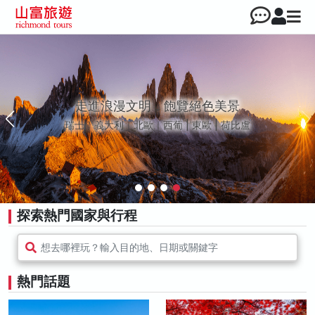
走進浪漫文明，飽覽絕色美景
瑞士｜義大利｜北歐｜西葡 | 東歐 | 荷比盧
探索熱門國家與行程
想去哪裡玩？輸入目的地、日期或關鍵字
熱門話題