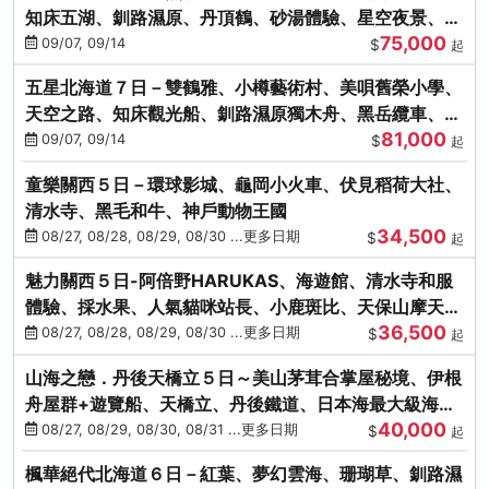
知床五湖、釧路濕原、丹頂鶴、砂湯體驗、星空夜景、洞
75,000
爺花火、螃蟹懷石料理
09/07, 09/14
$
起
五星北海道７日－雙鶴雅、小樽藝術村、美唄舊榮小學、
天空之路、知床觀光船、釧路濕原獨木舟、黑岳纜車、流
81,000
冰硝子館DIY玻璃杯
09/07, 09/14
$
起
童樂關西５日－環球影城、龜岡小火車、伏見稻荷大社、
清水寺、黑毛和牛、神戶動物王國
34,500
08/27, 08/28, 08/29, 08/30 ...更多日期
$
起
魅力關西５日-阿倍野HARUKAS、海遊館、清水寺和服
體驗、採水果、人氣貓咪站長、小鹿斑比、天保山摩天
36,500
輪、水上巴士
08/27, 08/28, 08/29, 08/30 ...更多日期
$
起
山海之戀．丹後天橋立５日～美山茅茸合掌屋秘境、伊根
舟屋群+遊覽船、天橋立、丹後鐵道、日本海最大級海鮮
40,000
市場
08/27, 08/29, 08/30, 08/31 ...更多日期
$
起
楓華絕代北海道６日－紅葉、夢幻雲海、珊瑚草、釧路濕