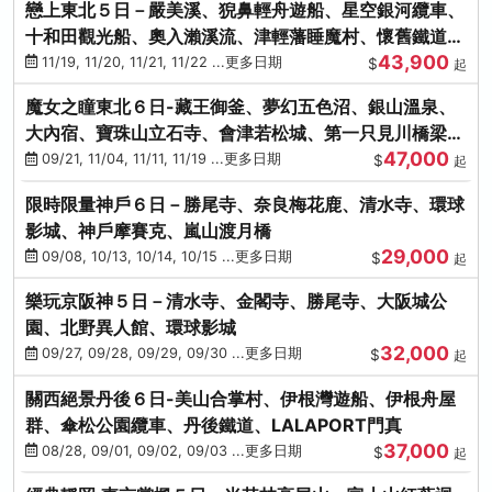
戀上東北５日－嚴美溪、猊鼻輕舟遊船、星空銀河纜車、
十和田觀光船、奧入瀨溪流、津輕藩睡魔村、懷舊鐵道
43,900
（青森／仙台）
11/19, 11/20, 11/21, 11/22 ...更多日期
$
起
魔女之瞳東北６日-藏王御釜、夢幻五色沼、銀山溫泉、
大內宿、寶珠山立石寺、會津若松城、第一只見川橋梁、
47,000
燒肉吃到飽
09/21, 11/04, 11/11, 11/19 ...更多日期
$
起
限時限量神戶６日－勝尾寺、奈良梅花鹿、清水寺、環球
影城、神戶摩賽克、嵐山渡月橋
29,000
09/08, 10/13, 10/14, 10/15 ...更多日期
$
起
樂玩京阪神５日－清水寺、金閣寺、勝尾寺、大阪城公
園、北野異人館、環球影城
32,000
09/27, 09/28, 09/29, 09/30 ...更多日期
$
起
關西絕景丹後６日-美山合掌村、伊根灣遊船、伊根舟屋
群、傘松公園纜車、丹後鐵道、LALAPORT門真
37,000
08/28, 09/01, 09/02, 09/03 ...更多日期
$
起