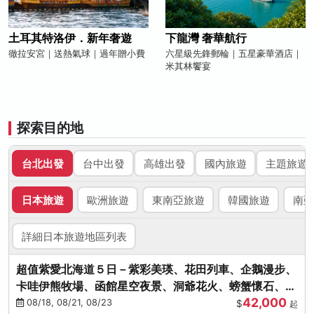
土耳其特洛伊．新年奢遊
下龍灣 奢華航行
徹拉安宮｜送熱氣球｜過年贈小費
六星級先鋒郵輪｜五星豪華酒店｜
米其林饗宴
探索目的地
台北出發
台中出發
高雄出發
國內旅遊
主題旅遊
日本旅遊
歐洲旅遊
東南亞旅遊
韓國旅遊
南亞
詳細日本旅遊地區列表
超值紫愛北海道５日－紫彩美瑛、花田列車、企鵝漫步、
卡哇伊熊牧場、函館星空夜景、洞爺花火、螃蟹懷石、啤
42,000
酒暢飲
08/18, 08/21, 08/23
$
起