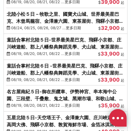
39,900
花之里絢爛花海
08/19, 08/20, 08/21, 08/22 ...更多日期
$
起
北陸小松５日－牧歌之里、國寶犬山城、世界最美星巴
克、木曾馬籠宿、金澤兼六園、東茶屋街、飛驒小京都、
32,900
白川鄉合掌村
08/24, 08/25, 08/26, 08/27 ...更多日期
$
起
童話合掌村北陸５日-世界最美星巴克、飛驒小京都、庄
川峽遊船、郡上八幡祭典舞蹈見學、犬山城、東茶屋街、
33,900
松葉蟹、金箔冰淇淋
08/19, 08/20, 08/21, 08/22 ...更多日期
$
起
童話合掌村北陸６日 -世界最美星巴克、飛驒小京都、庄
川峽遊船、郡上八幡祭典舞蹈見學、犬山城、東茶屋街、
33,900
松葉蟹、金箔冰淇淋
08/19, 08/20, 08/21, 08/22 ...更多日期
$
起
名古屋南紀５日-御在所纜車、伊勢神宮、串本海中公
園、三段壁、千疊敷、鬼之城、黑潮市場、和歌山城、伊
35,900
勢龍蝦溫泉
08/19, 08/20, 08/21, 08/22 ...更多日期
$
起
五星北陸５日-天空塔王子、金澤兼六園、庄川峽遊船、
高岡大佛、飛驒小京都、敦賀海鮮市場、金箔冰淇淋、鰻