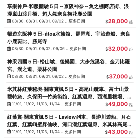
享樂神戶‧和服體驗５日～京阪神奈～魚之棚商店街、浪
漫嵐山渡月橋、超人氣奈良梅花鹿公園
28,000
08/30, 08/31, 09/01, 09/02 ...更多日期
$
起
暢遊京阪神５日-átoa水族館、琵琶湖、宇治遊船、奈良
小鹿斑比、勝尾寺
32,000
08/30, 09/01, 09/02, 09/06 ...更多日期
$
起
神采四國５日-松山城、後樂園、大步危溪谷、金刀比羅
宮、渦之道、栗林公園
37,000
08/30, 08/31, 09/01, 09/02 ...更多日期
$
起
米其林紅葉秘境‧關東賞楓５日 - 高尾山纜車、富士山景
觀特急、久保田一竹美術館、紅葉迴廊、西湖里根場、銀
49,000
杏大道
11/01, 11/02, 11/03, 11/04 ...更多日期
$
起
紅葉賞‧關東賞楓５日 - Laview列車、長瀞川遊船、月石
紅葉、紅葉峭壁昇仙峽、河口湖紅葉迴廊、米其林高尾
43,000
山、海鮮盛宴
11/01, 11/02, 11/03, 11/04 ...更多日期
$
起