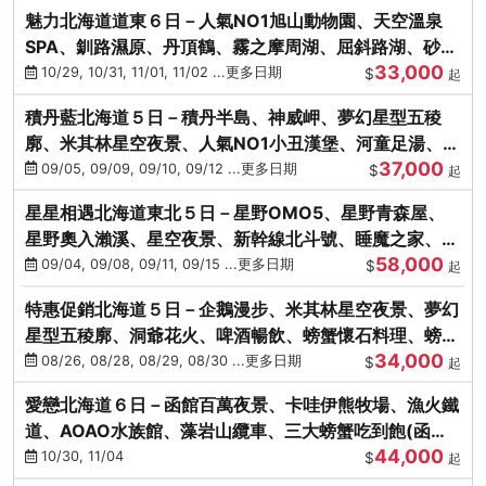
魅力北海道道東６日－人氣NO1旭山動物園、天空溫泉
SPA、釧路濕原、丹頂鶴、霧之摩周湖、屈斜路湖、砂湯
33,000
體驗
10/29, 10/31, 11/01, 11/02 ...更多日期
$
起
積丹藍北海道５日－積丹半島、神威岬、夢幻星型五稜
廓、米其林星空夜景、人氣NO1小丑漢堡、河童足湯、奇
37,000
幻燈遊步道、璀璨溪谷
09/05, 09/09, 09/10, 09/12 ...更多日期
$
起
星星相遇北海道東北５日－星野OMO5、星野青森屋、
星野奧入瀨溪、星空夜景、新幹線北斗號、睡魔之家、十
58,000
和田湖(不進免稅店)
09/04, 09/08, 09/11, 09/15 ...更多日期
$
起
特惠促銷北海道５日－企鵝漫步、米其林星空夜景、夢幻
星型五稜廓、洞爺花火、啤酒暢飲、螃蟹懷石料理、螃蟹
34,000
吃到飽
08/26, 08/28, 08/29, 08/30 ...更多日期
$
起
愛戀北海道６日－函館百萬夜景、卡哇伊熊牧場、漁火鐵
道、AOAO水族館、藻岩山纜車、三大螃蟹吃到飽(函館/
44,000
千歲)
10/30, 11/04
$
起