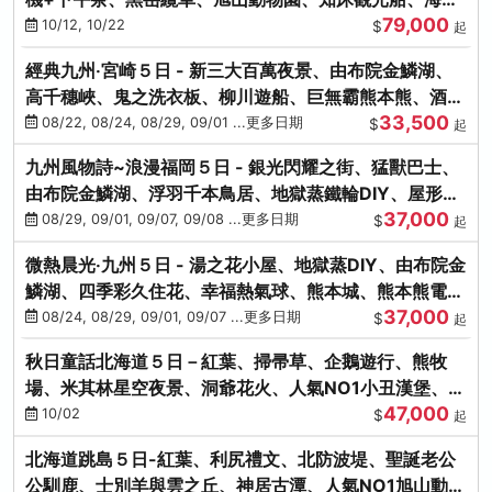
79,000
涮涮鍋(不進免稅店)
10/12, 10/22
$
起
經典九州‧宮崎５日 - 新三大百萬夜景、由布院金鱗湖、
高千穗峽、鬼之洗衣板、柳川遊船、巨無霸熊本熊、酒造
33,500
見學試飲
08/22, 08/24, 08/29, 09/01 ...更多日期
$
起
九州風物詩~浪漫福岡５日 - 銀光閃耀之街、猛獸巴士、
由布院金鱗湖、浮羽千本鳥居、地獄蒸鐵輪DIY、屋形船
37,000
晚宴、鸕鶿捕魚
08/29, 09/01, 09/07, 09/08 ...更多日期
$
起
微熱晨光‧九州５日 - 湯之花小屋、地獄蒸DIY、由布院金
鱗湖、四季彩久住花、幸福熱氣球、熊本城、熊本熊電
37,000
鐵、螃蟹吃到飽
08/24, 08/29, 09/01, 09/07 ...更多日期
$
起
秋日童話北海道５日－紅葉、掃帚草、企鵝遊行、熊牧
場、米其林星空夜景、洞爺花火、人氣NO1小丑漢堡、螃
47,000
蟹放題(千/函)
10/02
$
起
北海道跳島５日-紅葉、利尻禮文、北防波堤、聖誕老公
公馴鹿、士別羊與雲之丘、神居古潭、人氣NO1旭山動物