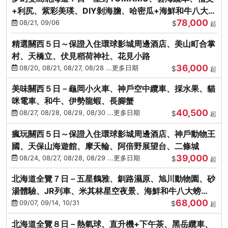
+利尻、紫彩美瑛、DIY剝海膽、哈密瓜+海鮮和牛八大螃
78,000
蟹吃到飽
08/21, 09/06
$
起
精選關西５日～保證入住環球影城周邊酒店、美山町合掌
村、天橋立、伏見稻荷神社、花見小路
36,000
08/20, 08/21, 08/27, 08/28 ...更多日期
$
起
美味關西５日－龜岡小火車、神戶空中纜車、採水果、貓
咪電車、和牛、伊勢龍蝦、長腳蟹
40,500
08/27, 08/28, 08/29, 08/30 ...更多日期
$
起
瘋玩關西５日～保證入住環球影城周邊酒店、神戶動物王
國、天保山海遊館、摩天輪、阿倍野展望台、二條城
39,000
08/24, 08/27, 08/28, 08/29 ...更多日期
$
起
北海道全覽７日－五星鶴雅、釧路濕原、旭川動物園、砂
湯體驗、JR列車、米其林星空夜景、海鮮和牛八大螃
68,000
蟹、卡哇依熊牧場
09/07, 09/14, 10/31
$
起
北海道全覽８日－熱氣球、直升機+下午茶、黑岳纜車、