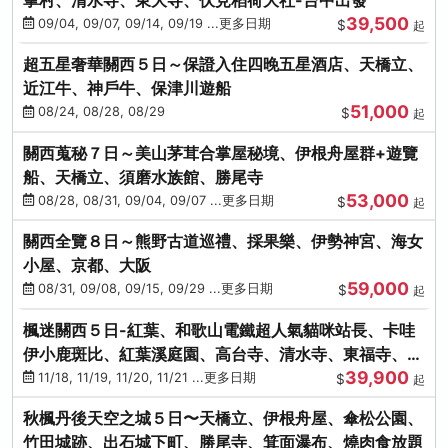
39,500
09/04, 09/07, 09/14, 09/19 ...更多日期
$
起
超五星奢華關西５日～保證入住四晚五星酒店、天橋立、
近江牛、神戶牛、保津川遊船
51,000
08/24, 08/28, 08/29
$
起
關西蒐秘７日～美山茅茸合掌屋秘境、伊根舟屋群+遊覽
船、天橋立、須磨水族館、勝尾寺
53,000
08/28, 08/31, 09/04, 09/07 ...更多日期
$
起
關西全覽８日～熊野古道巡禮、採果樂、伊勢神宮、海女
小屋、京都、大阪
59,000
08/31, 09/08, 09/15, 09/29 ...更多日期
$
起
楓迷關西５日-紅葉、和歌山電鐵超人氣貓咪站長、卡哇
伊小鹿斑比、紅葉溪庭園、高台寺、清水寺、東福寺、伊
39,900
勢龍蝦+和牛
11/18, 11/19, 11/20, 11/21 ...更多日期
$
起
秋楓丹後天空之城５日〜天橋立、伊根舟屋、傘松公園、
竹田城跡、出石城下町、勝尾寺、箕面瀑布、燒肉食放題