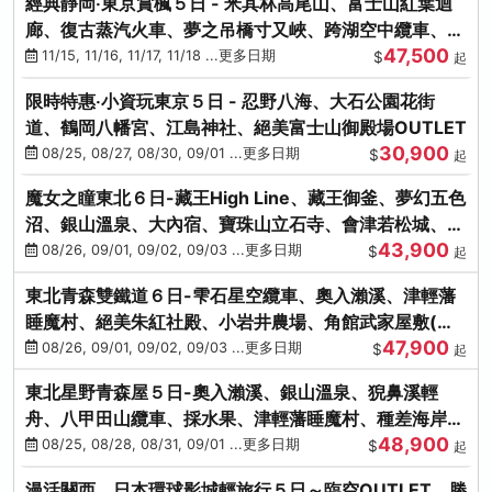
經典靜岡‧東京賞楓５日 - 米其林高尾山、富士山紅葉迴
廊、復古蒸汽火車、夢之吊橋寸又峽、跨湖空中纜車、抹
47,500
茶體驗、三溪園
11/15, 11/16, 11/17, 11/18 ...更多日期
$
起
限時特惠‧小資玩東京５日 - 忍野八海、大石公園花街
道、鶴岡八幡宮、江島神社、絕美富士山御殿場OUTLET
30,900
08/25, 08/27, 08/30, 09/01 ...更多日期
$
起
魔女之瞳東北６日-藏王High Line、藏王御釜、夢幻五色
沼、銀山溫泉、大內宿、寶珠山立石寺、會津若松城、燒
43,900
肉吃到飽
08/26, 09/01, 09/02, 09/03 ...更多日期
$
起
東北青森雙鐵道６日-雫石星空纜車、奧入瀨溪、津輕藩
睡魔村、絕美朱紅社殿、小岩井農場、角館武家屋敷(不
47,900
進免稅店)
08/26, 09/01, 09/02, 09/03 ...更多日期
$
起
東北星野青森屋５日-奧入瀨溪、銀山溫泉、猊鼻溪輕
舟、八甲田山纜車、採水果、津輕藩睡魔村、種差海岸、
48,900
法式料理(不進免稅店)
08/25, 08/28, 08/31, 09/01 ...更多日期
$
起
漫活關西．日本環球影城輕旅行５日～臨空OUTLET、勝