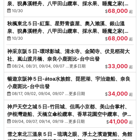
泉、猊鼻溪輕舟、八甲田山纜車、採水果、睡魔之家(不
68,000
進免稅店)
10/30
$
起
秋楓東北５日-紅葉、星野青森屋、奧入瀨溪、銀山溫
泉、猊鼻溪輕舟、八甲田山纜車、採水果、睡魔之家(不
68,000
進免稅店)
10/30
$
起
神采京阪５日-環球影城、清水寺、金閣寺、伏見稻荷大
社、嵐山渡月橋、奈良小鹿斑比-台中出發
33,000
08/24, 08/31, 09/04, 09/07 ...更多日期
$
起
暢遊京阪神５日-átoa水族館、琵琶湖、宇治遊船、奈良
小鹿斑比-台中出發
34,000
08/17, 09/02, 09/04, 09/07 ...更多日期
$
起
神戶天空之城５日-竹田城、但馬小京都、美山合掌村、
伊根灣遊船、天橋立傘松纜車、香草花園空中纜車、伊勢
41,000
龍蝦-台中出發
09/04, 09/07, 09/14, 09/19 ...更多日期
$
起
雪之東北三溫泉５日－琉璃之眼、淨土之濱遊覽船、角館