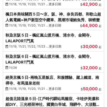
42,900
11/18, 11/19, 11/20, 11/21 ...更多日期
$
起
楓日本美味關西５日〜京、阪、神、奈良四都、和歌山超
人氣電鐵+神戶新型空中纜車、黑潮市場鮪魚秀、啖螃蟹
44,900
11/18, 11/19, 11/20, 11/21 ...更多日期
$
起
秋染京阪５日－楓紅嵐山渡月橋、清水寺、金閣寺、
LALAPORT門真
30,000
11/19, 11/21, 11/22, 11/23 ...更多日期
$
起
秋染京阪６日－楓紅嵐山渡月橋、清水寺、金閣寺、
LALAPORT門真
32,000
11/26
$
起
絕美京楓５日-兩晚五星飯店、和服體驗、蹴上鐵道、南
禪寺、有馬溫泉老街
50,000
11/18, 11/19, 11/20, 11/21 ...更多日期
$
起
超值北陸溫泉５日-江戶時代驛站馬籠宿、卡哇伊美濃和
紙DIY、三光稻荷神社、國寶白帝城、飛騨牛、大須觀音