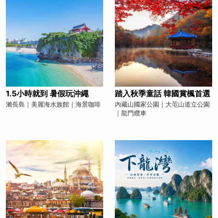
1.5小時就到 暑假玩沖繩
踏入秋季童話 韓國賞楓首選
瀨長島｜美麗海水族館｜海景咖啡
內藏山國家公園｜大芚山道立公園
｜龍門纜車