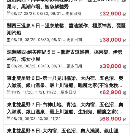
尾寺、黑潮市場、鮪魚解體秀
32,900
08/27, 08/28, 08/30, 09/01 ...更多日期
$
起
關西三溫泉５日－溫泉放鬆、醬油製作、橿原神宮、琵琶
湖汽船
38,000
08/28, 08/29, 08/30, 08/31 ...更多日期
$
起
深遊關西·絕美南紀５日～熊野古道巡禮、採果樂、伊勢
神宮、海女小屋
39,000
08/28, 08/29, 08/30, 08/31 ...更多日期
$
起
東北雙星野６日-第一只見川橋梁、大內宿、五色沼、奧
入瀨溪、銀山溫泉、最上川遊船、睡魔之家(不進免稅店)
62,900
(仙/青)
11/19, 11/20, 11/21, 11/22 ...更多日期
$
起
東北雙星野７日-白神山地、青池、大內宿、五色沼、奧
入瀨溪、銀山溫泉、最上川遊船、生剝鬼、睡魔之家(不
68,900
進免稅店)(仙/青)
08/25, 09/08, 10/05, 11/24
$
起
東北雙星野８日-大內宿、五色沼、奧入瀨溪、銀山溫