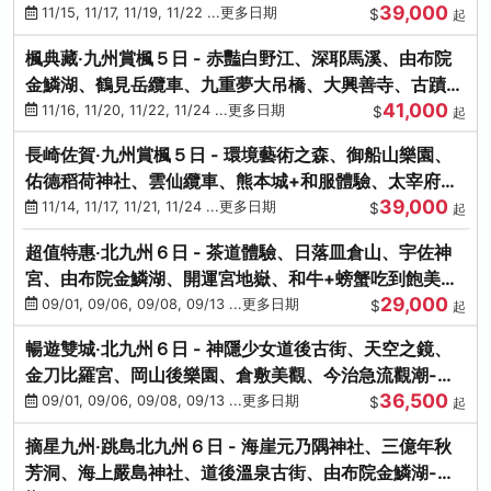
39,000
滿宮、竈門神社
11/15, 11/17, 11/19, 11/22 ...更多日期
$
起
楓典藏‧九州賞楓５日 - 赤豔白野江、深耶馬溪、由布院
金鱗湖、鶴見岳纜車、九重夢大吊橋、大興善寺、古蹟河
41,000
豚+和牛饗宴
11/16, 11/20, 11/22, 11/24 ...更多日期
$
起
長崎佐賀‧九州賞楓５日 - 環境藝術之森、御船山樂園、
佑德稻荷神社、雲仙纜車、熊本城+和服體驗、太宰府天
39,000
滿宮、光明禪寺
11/14, 11/17, 11/21, 11/24 ...更多日期
$
起
超值特惠‧北九州６日 - 茶道體驗、日落皿倉山、宇佐神
宮、由布院金鱗湖、開運宮地嶽、和牛+螃蟹吃到飽美
29,000
饌-台中出發
09/01, 09/06, 09/08, 09/13 ...更多日期
$
起
暢遊雙城‧北九州６日 - 神隱少女道後古街、天空之鏡、
金刀比羅宮、岡山後樂園、倉敷美觀、今治急流觀潮-台
36,500
中出發
09/01, 09/06, 09/08, 09/13 ...更多日期
$
起
摘星九州‧跳島北九州６日 - 海崖元乃隅神社、三億年秋
芳洞、海上嚴島神社、道後溫泉古街、由布院金鱗湖-台