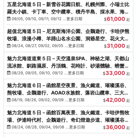
五星北海道５日－新雪谷花園日航、札幌州際、小瑞士比
羅夫小鎮、卡丁車、空中纜車、積丹半島、採水果、海鮮
61,000
和牛螃蟹放題
09/05, 09/10, 09/11, 09/12 ...更多日期
$
起
超值北海道５日－尼克斯海洋公園、企鵝遊行、卡哇伊熊
牧場、浪漫小樽、羊蹄山名水公園、洞爺星空、花火大
31,000
會、螃蟹懷石料理
08/24, 08/27, 09/02, 09/05 ...更多日期
$
起
魅力北海道道東５日－天空溫泉SPA、神秘之湖、天都山
流冰館、釧路濕原、丹頂鶴、花時計、砂湯體驗、螃蟹吃
33,000
到飽
08/29, 09/05, 09/10, 09/12 ...更多日期
$
起
魅力北海道６日－函館星空夜景、漁火鐵道、璀璨溪谷、
熊牧場、企鵝遊行、AOAO水族館、藻岩山纜車、三大螃
42,000
蟹吃到飽
08/19, 08/26, 09/02, 09/09 ...更多日期
$
起
魅力北海道５日－函館百萬夜景、漁火鐵道、卡哇伊熊牧
場、伊達時代村、企鵝遊行、奇幻燈遊步道、璀璨溪谷、
36,000
人氣NO1小丑漢堡
08/24, 08/28, 09/04, 09/08 ...更多日期
$
起