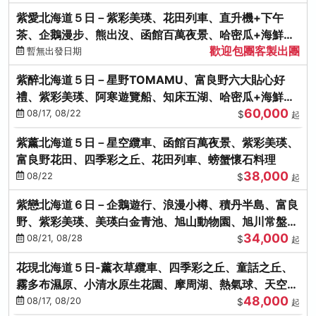
紫愛北海道５日－紫彩美瑛、花田列車、直升機+下午
茶、企鵝漫步、熊出沒、函館百萬夜景、哈密瓜+海鮮和
歡迎包團客製出團
牛八大螃蟹吃到飽
暫無出發日期
紫醉北海道５日－星野TOMAMU、富良野六大貼心好
禮、紫彩美瑛、阿寒遊覽船、知床五湖、哈密瓜+海鮮和
60,000
牛螃蟹吃到飽
08/17, 08/22
$
起
紫薰北海道５日－星空纜車、函館百萬夜景、紫彩美瑛、
富良野花田、四季彩之丘、花田列車、螃蟹懷石料理
38,000
08/22
$
起
紫戀北海道６日－企鵝遊行、浪漫小樽、積丹半島、富良
野、紫彩美瑛、美瑛白金青池、旭山動物園、旭川常盤旋
34,000
轉塔
08/21, 08/28
$
起
花現北海道５日-薰衣草纜車、四季彩之丘、童話之丘、
霧多布濕原、小清水原生花園、摩周湖、熱氣球、天空溫
48,000
泉SPA、螃蟹吃到飽
08/17, 08/20
$
起