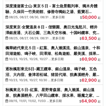
深度漫遊富士山‧東京５日 - 富士急景觀列車、獨木舟體
驗、久保田一竹美術館、修善寺獨鈷之湯、藍寶石
50,000
SAPHIR踴子號
08/25, 08/27, 08/30, 08/31 ...更多日期
$
起
深度東京‧全覽溫泉８日 - 偕樂園、奧日光鬼怒川、輕井
澤銀座通、大石公園、三島天空吊橋、十国峠纜車、究極
63,500
海鮮食べ放題
08/25, 08/27, 08/29, 08/31 ...更多日期
$
起
楓華絕代東北５日－紅葉、奧入瀨溪流、銀山溫泉、十和
田湖遊船、鳴子峽、田澤湖、松島遊船、嚴美溪、採果烤
60,900
牡蠣
10/23, 10/25, 10/26, 10/27 ...更多日期
$
起
逐秋楓彩東北5日-藏王纜車、銀山溫泉、鳴子峽、五色
沼、大內宿、會津若松城、猪苗代湖、猊鼻溪輕舟、嚴美
62,900
溪、松島海灣遊船
10/23, 10/26, 10/27, 10/30 ...更多日期
$
起
秋楓東北５日-紅葉、星野青森屋、奧入瀨溪、銀山溫
泉、猊鼻溪輕舟、八甲田山纜車、採水果、睡魔之家、法
64,900
式料理(不進免稅店)
09/15, 11/01, 11/02, 11/03 ...更多日期
$
起