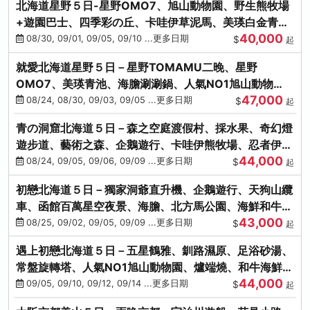
北海道星野５日-星野OMO7、旭山動物園、野生熊牧場
+遊園巴士、四季彩の丘、卡哇伊草泥馬、美瑛白金青
40,000
池、螃蟹吃到飽
08/30, 09/01, 09/05, 09/10 ...更多日期
$
起
就愛北海道星野５日－星野TOMAMU二晚、星野
OMO7、美瑛青池、海膽涮涮鍋、人氣NO1旭山動物
47,000
園、海鮮和牛螃蟹吃到飽
08/24, 08/30, 09/03, 09/05 ...更多日期
$
起
青の洞窟北海道５日－森之空庭渡假村、採水果、奇幻燈
遊步道、藝術之森、企鵝遊行、卡哇伊熊牧場、忍者伊達
44,000
時代村、螃蟹吃到飽
08/24, 09/05, 09/06, 09/09 ...更多日期
$
起
初戀北海道５日－獨家洞爺直升機、企鵝遊行、天狗山纜
車、函館百萬星空夜景、海膽、北方馬公園、海鮮和牛螃
43,000
蟹吃到飽
08/25, 09/02, 09/05, 09/09 ...更多日期
$
起
遇上初戀北海道５日－五星鶴雅、釧路濕原、足浴砂湯、
常盤旋轉塔、人氣NO1旭山動物園、爐端燒、和牛海鮮螃
44,000
蟹吃到飽
09/05, 09/10, 09/12, 09/14 ...更多日期
$
起