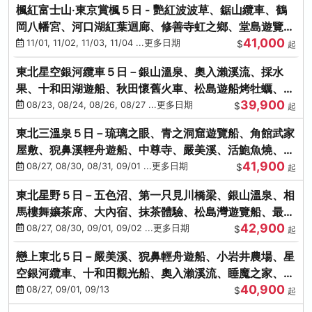
楓紅富士山‧東京賞楓５日 - 艷紅波波草、鋸山纜車、鶴
岡八幡宮、河口湖紅葉迴廊、修善寺虹之鄉、堂島遊覽
41,000
船、熱海梅園
11/01, 11/02, 11/03, 11/04 ...更多日期
$
起
東北星空銀河纜車５日－銀山溫泉、奧入瀨溪流、採水
果、十和田湖遊船、秋田懷舊火車、松島遊船烤牡蠣、嚴
39,900
美溪、螃蟹本家
08/23, 08/24, 08/26, 08/27 ...更多日期
$
起
東北三溫泉５日－琉璃之眼、青之洞窟遊覽船、角館武家
屋敷、猊鼻溪輕舟遊船、中尊寺、嚴美溪、活鮑魚燒、烤
41,900
牡蠣、握壽司體驗
08/27, 08/30, 08/31, 09/01 ...更多日期
$
起
東北星野５日－五色沼、第一只見川橋梁、銀山溫泉、相
馬樓舞孃茶席、大內宿、抹茶體驗、松島灣遊覽船、最上
42,900
川輕舟、螃蟹御膳
08/27, 08/30, 09/01, 09/02 ...更多日期
$
起
戀上東北５日－嚴美溪、猊鼻輕舟遊船、小岩井農場、星
空銀河纜車、十和田觀光船、奧入瀨溪流、睡魔之家、朱
40,900
紅社殿（仙台／青森）
08/27, 09/01, 09/13
$
起