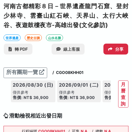
河南古都精彩８日－世界遺產龍門石窟、登封
少林寺、雲臺山紅石峽、天界山、太行大峽
谷、夜遊鼓樓夜市-高雄出發(文化參訪)
世界遺產
歷史古蹟
山水名勝
轉 PDF
線上客服
分享
所有團期一覽
/
CGO08KHH01
月
2026/08/30 (日)
2026/09/01 (二)
2026/09/0
曆
僅供參考
僅供參考
僅供參考
查
售價: NT$ 36,900
售價: NT$ 36,900
售價: NT$ 36
詢
滑動檢視相近出發日期
行程編號
CGO08KHH01
/
可售
N.A.
/
總數
N.A.