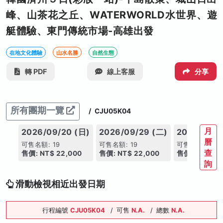
峰、山茶花之丘、WATERWORLD水世界、遊
艇體驗、東門傳統市場-高雄出發
在地文化體驗
山水名勝
自然生態
轉 PDF
線上客服
分享
所有團期一覽
/
CJU05K04
月
2026/09/20 (日)
2026/09/29 (二)
2026/10/1
曆
可售名額: 19
可售名額: 19
可售名額: 19
查
售價: NT$ 22,000
售價: NT$ 22,000
售價: NT$ 22
詢
滑動檢視相近出發日期
行程編號
CJU05K04
/
可售
N.A.
/
總數
N.A.