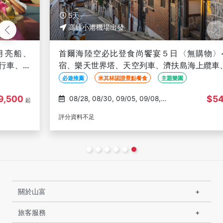
5天
高雄小港機場出發
首爾海陸空必比登食尚饗宴５日〈無購物〉~四星旅
宿、樂天世界塔、天空列車、濟扶島海上纜車、漢江遊
覽船、自由購物樂-高雄出發
必遊推薦
米其林認證景點餐食
主題樂園
$54,900
08/28, 08/30, 09/05, 09/08,
起
09/12
評分資料不足
關於山富
旅客服務