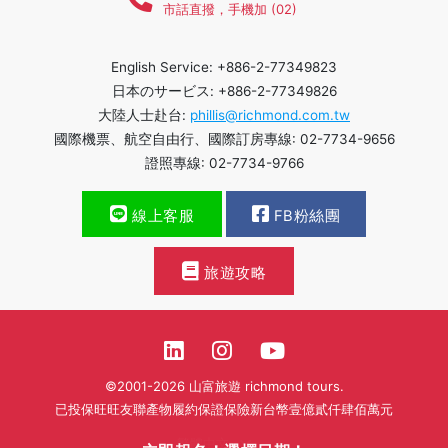
市話直撥，手機加 (02)
English Service: +886-2-77349823
日本のサービス: +886-2-77349826
大陸人士赴台:
phillis@richmond.com.tw
國際機票、航空自由行、國際訂房專線: 02-7734-9656
證照專線: 02-7734-9766
線上客服
FB粉絲團
旅遊攻略
©2001-2026 山富旅遊 richmond tours.
已投保旺旺友聯產物履約保證保險新台幣壹億貳仟肆佰萬元
繁體中文