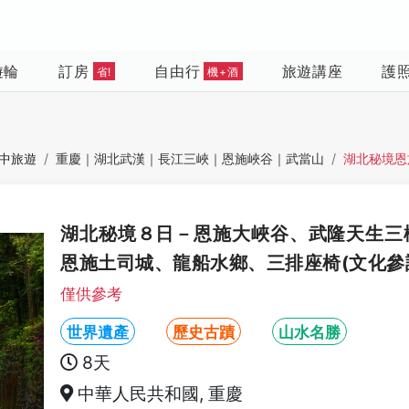
遊輪
訂房
自由行
旅遊講座
護
省!
機+酒
中旅遊
重慶｜湖北武漢｜長江三峽｜恩施峽谷｜武當山
湖北秘境恩
湖北秘境８日－恩施大峽谷、武隆天生三
恩施土司城、龍船水鄉、三排座椅(文化參
僅供參考
世界遺產
歷史古蹟
山水名勝
8天
中華人民共和國, 重慶