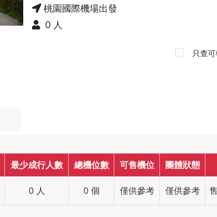
桃園國際機場出發
0 人
只查可
最少成行人數
總機位數
可售機位
團體狀態
0 人
0 個
僅供參考
僅供參考
售