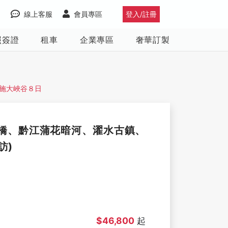
線上客服
會員專區
登入/註冊
照簽證
租車
企業專區
奢華訂製
施大峽谷８日
橋、黔江蒲花暗河、濯水古鎮、
訪)
$46,800
起