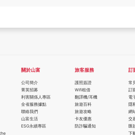
關於山富
旅客服務
訂
公司簡介
護照簽證
常
菁英招募
Wifi租借
訂
利害關係人專區
翻譯機/耳機
電
全省服務據點
旅遊百科
隱
聯絡我們
旅遊攻略
網
山富生活
卡友優惠
交
ESG永續專區
防詐騙通知
匯
the
下