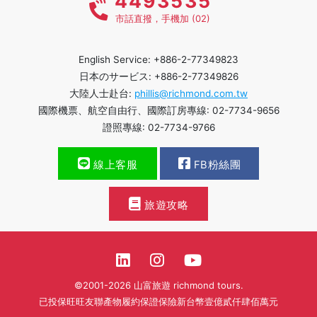
4493535
市話直撥，手機加 (02)
English Service: +886-2-77349823
日本のサービス: +886-2-77349826
大陸人士赴台:
phillis@richmond.com.tw
國際機票、航空自由行、國際訂房專線: 02-7734-9656
證照專線: 02-7734-9766
線上客服
FB粉絲團
旅遊攻略
©2001-2026 山富旅遊 richmond tours.
已投保旺旺友聯產物履約保證保險新台幣壹億貳仟肆佰萬元