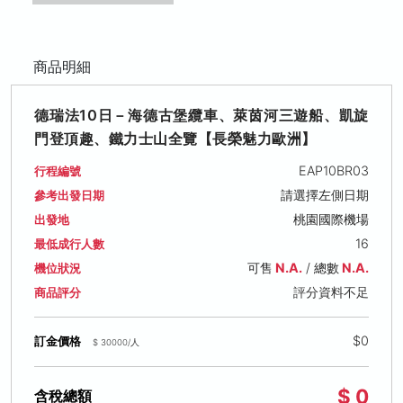
商品明細
德瑞法10日－海德古堡纜車、萊茵河三遊船、凱旋
門登頂趣、鐵力士山全覽【長榮魅力歐洲】
EAP10BR03
行程編號
請選擇左側日期
參考出發日期
桃園國際機場
出發地
16
最低成行人數
可售
N.A.
/ 總數
N.A.
機位狀況
評分資料不足
商品評分
$0
訂金價格
$ 30000/人
$ 0
含稅總額