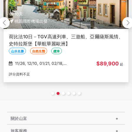
10天
桃園國際機場出發
荷比法10日－TGV高速列車、三遊船、亞爾薩斯風情、
史特拉斯堡【華航華麗歐洲】
山水名勝
自然生態
纜車
$84,900
08/27, 09/07, 09/09, 09/10,
起
09/24
評分資料不足
關於山富
旅客服務