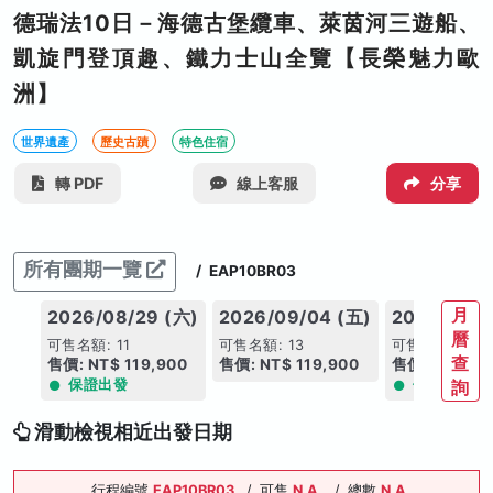
德瑞法10日－海德古堡纜車、萊茵河三遊船、
凱旋門登頂趣、鐵力士山全覽【長榮魅力歐
洲】
世界遺產
歷史古蹟
特色住宿
轉 PDF
線上客服
分享
所有團期一覽
/
EAP10BR03
月
2026/08/29 (六)
2026/09/04 (五)
2026/09/0
曆
可售名額: 11
可售名額: 13
可售名額: 15
查
售價: NT$ 119,900
售價: NT$ 119,900
售價: NT$ 12
保證出發
保證出發
詢
滑動檢視相近出發日期
行程編號
EAP10BR03
/
可售
N.A.
/
總數
N.A.