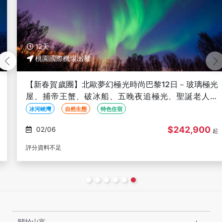
12天
桃園國際機場出發
【新春賀歲團】北歐夢幻極光時尚巴黎12日－玻璃極光
屋、捕帝王蟹、破冰船、五晚夜追極光、聖誕老人村
【長榮魅力歐洲】
冰河峽灣
自然生態
特色住宿
$242,900
02/06
起
評分資料不足
關於山富