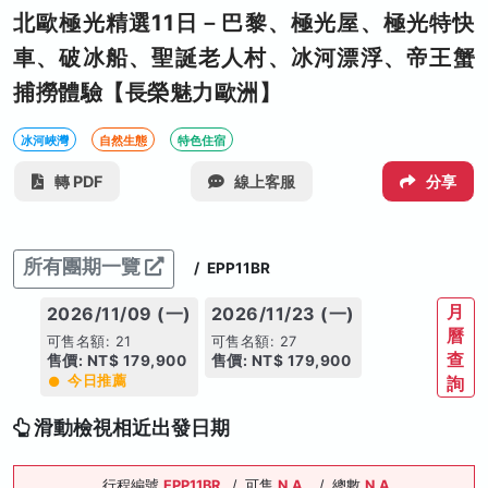
北歐極光精選11日－巴黎、極光屋、極光特快
車、破冰船、聖誕老人村、冰河漂浮、帝王蟹
捕撈體驗【長榮魅力歐洲】
冰河峽灣
自然生態
特色住宿
轉 PDF
線上客服
分享
所有團期一覽
/
EPP11BR
月
2026/11/09 (一)
2026/11/23 (一)
曆
可售名額: 21
可售名額: 27
查
售價: NT$ 179,900
售價: NT$ 179,900
今日推薦
詢
滑動檢視相近出發日期
行程編號
EPP11BR
/
可售
N.A.
/
總數
N.A.