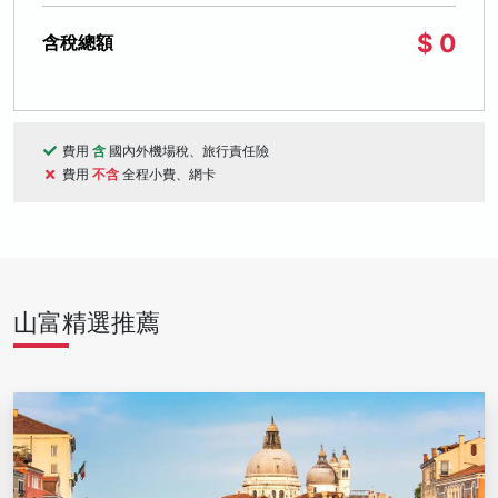
$ 0
含稅總額
費用
含
國內外機場稅、旅行責任險
費用
不含
全程小費、網卡
山富精選推薦