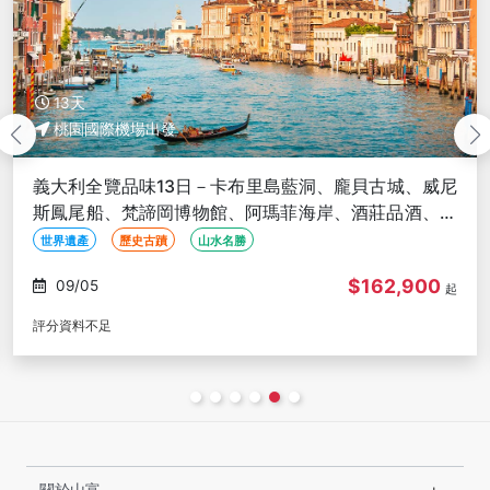
13天
桃園國際機場出發
大利全覽品味13日－卡布里島藍洞、龐貝古城、威尼
南
鳳尾船、梵諦岡博物館、阿瑪菲海岸、酒莊品酒、法
貝
利高鐵
米
界遺產
歷史古蹟
山水名勝
世
$162,900
09/05
起
分資料不足
評分
關於山富