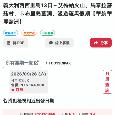
義大利西西里島13日－艾特納火山、馬泰拉蘑
菇村、卡布里島藍洞、漫遊羅馬假期【華航華
麗歐洲】
世界遺產
歷史古蹟
山水名勝
轉 PDF
線上客服
分享
所有團期一覽
/
FCO13CIPAK
月
2026/09/26 (六)
曆
可售名額: 0
查
售價: NT$ 164,900
額滿
詢
滑動檢視相近出發日期
行程編號
FCO13CIPAK
/
可售
N.A.
/
總數
N.A.