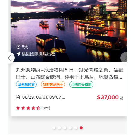
5天
桃園國際機場出發
九州風物詩~浪漫福岡５日 - 銀光閃耀之街、猛獸
巴士、由布院金鱗湖、浮羽千本鳥居、地獄蒸鐵輪
DIY、屋形船晚宴、鸕鶿捕魚
屋形船晚宴
猛獸叢林巴士
由布院金鱗湖
$37,000
08/29, 09/01, 09/07,
起
09/08, 09/10
(322)