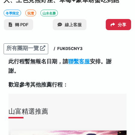
人、上色見熊野座、草莓+豪華螃蟹吃到飽
冬季限定
玩雪
山水名勝
轉 PDF
線上客服
分享
所有團期一覽
/
FUK05CNY3
此行程暫無報名日期，請
聯繫客服
安排。謝
謝。
歡迎參考其他推薦行程：
山富精選推薦