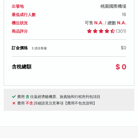
桃園國際機場
出發地
16
最低成行人數
可售
N.A.
/ 總數
N.A.
機位狀況
(301)
商品評分
$0
訂金價格
$ 請洽客服
$ 0
含稅總額
費用
含
往返經濟艙機票、旅責險和行程所列包項目
費用
不含
詳細請見注意事項【費用不包含說明】