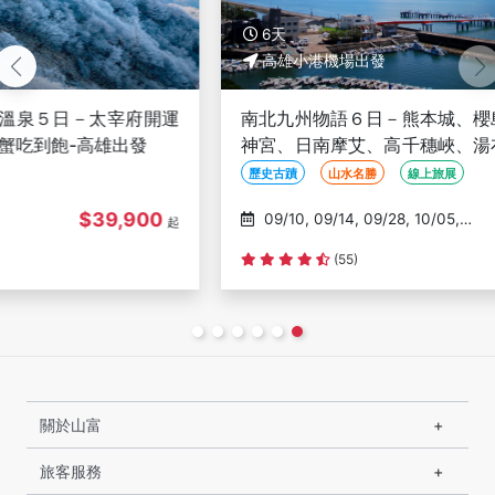
6天
高雄小港機場出發
南北九州物語６日－熊本城、櫻島渡輪遊覽火山、鵜戶
神宮、日南摩艾、高千穗峽、湯布院金麟湖、鹿兒島、
九重夢吊橋-高雄出發
歷史古蹟
山水名勝
線上旅展
$56,900
09/10, 09/14, 09/28, 10/05,
起
10/12
(55)
關於山富
旅客服務