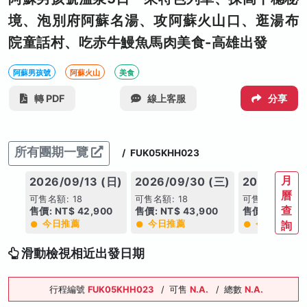
境、泡別府阿蘇名湯、攻阿蘇火山口、逛湯布
院童話村、吃赤牛鰻魚馬肉美食-高雄出發
阿蘇男孩號
阿蘇火山
美食
轉 PDF
線上客服
分享
所有團期一覽
/
FUK05KHH023
月
2026/09/13 (日)
2026/09/30 (三)
2026/10/0
曆
可售名額: 18
可售名額: 18
可售名額: 18
查
售價: NT$ 42,900
售價: NT$ 43,900
售價: NT$ 43
今日推薦
今日推薦
今日推薦
詢
滑動檢視相近出發日期
行程編號
FUK05KHH023
/
可售
N.A.
/
總數
N.A.