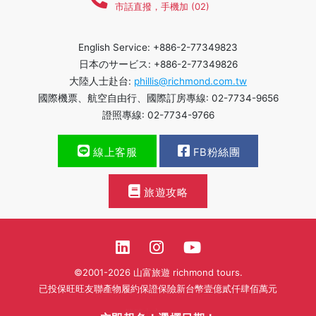
市話直撥，手機加 (02)
English Service: +886-2-77349823
日本のサービス: +886-2-77349826
大陸人士赴台:
phillis@richmond.com.tw
國際機票、航空自由行、國際訂房專線: 02-7734-9656
證照專線: 02-7734-9766
線上客服
FB粉絲團
旅遊攻略
©2001-2026 山富旅遊 richmond tours.
已投保旺旺友聯產物履約保證保險新台幣壹億貳仟肆佰萬元
繁體中文