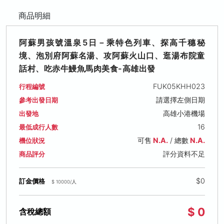
商品明細
阿蘇男孩號溫泉5日－乘特色列車、探高千穗秘
境、泡別府阿蘇名湯、攻阿蘇火山口、逛湯布院童
話村、吃赤牛鰻魚馬肉美食-高雄出發
FUK05KHH023
行程編號
請選擇左側日期
參考出發日期
高雄小港機場
出發地
16
最低成行人數
可售
N.A.
/ 總數
N.A.
機位狀況
評分資料不足
商品評分
$0
訂金價格
$ 10000/人
$ 0
含稅總額