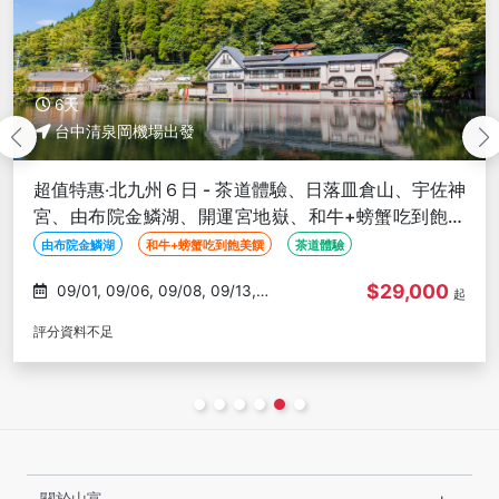
6天
台中清泉岡機場出發
皿倉山、宇佐神
微光九州‧熊本６日 - 熊本城、高千穗峽、
螃蟹吃到飽美
阿蘇神社御神水、由布院金鱗湖、啤酒見
盛宴-台中出發
升空熱氣球
在地文化體驗
溫泉
$29,000
09/08, 09/20, 09/22, 09/27,
起
09/29
評分資料不足
關於山富