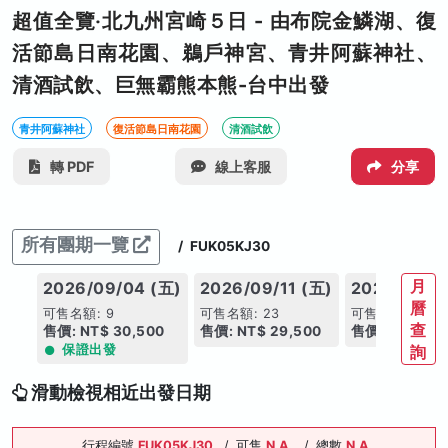
超值全覽‧北九州宮崎５日 - 由布院金鱗湖、復
活節島日南花園、鵜戶神宮、青井阿蘇神社、
清酒試飲、巨無霸熊本熊-台中出發
青井阿蘇神社
復活節島日南花園
清酒試飲
轉 PDF
線上客服
分享
所有團期一覽
/
FUK05KJ30
月
2026/09/04 (五)
2026/09/11 (五)
2026/09/1
曆
可售名額: 9
可售名額: 23
可售名額: 16
查
售價: NT$ 30,500
售價: NT$ 29,500
售價: NT$ 30,
保證出發
詢
滑動檢視相近出發日期
行程編號
FUK05KJ30
/
可售
N.A.
/
總數
N.A.