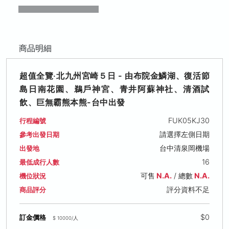
商品明細
超值全覽‧北九州宮崎５日 - 由布院金鱗湖、復活節
島日南花園、鵜戶神宮、青井阿蘇神社、清酒試
飲、巨無霸熊本熊-台中出發
FUK05KJ30
行程編號
請選擇左側日期
參考出發日期
台中清泉岡機場
出發地
16
最低成行人數
可售
N.A.
/ 總數
N.A.
機位狀況
評分資料不足
商品評分
$0
訂金價格
$ 10000/人