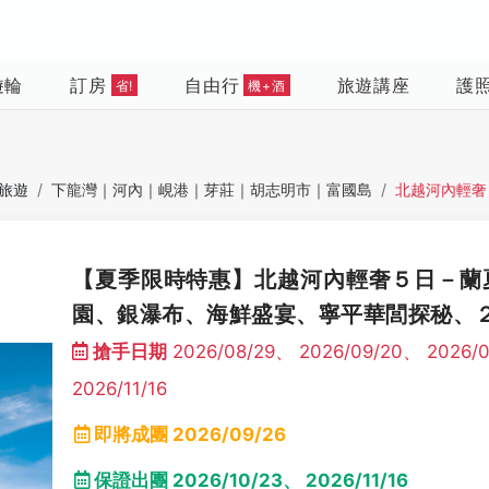
遊輪
訂房
自由行
旅遊講座
護
省!
機+酒
旅遊
下龍灣｜河內｜峴港｜芽莊｜胡志明市｜富國島
北越河內輕奢
【夏季限時特惠】北越河內輕奢５日－蘭
園、銀瀑布、海鮮盛宴、寧平華閭探秘、
搶手日期
2026/08/29、 2026/09/20、 2026/0
2026/11/16
即將成團
2026/09/26
保證出團
2026/10/23、 2026/11/16