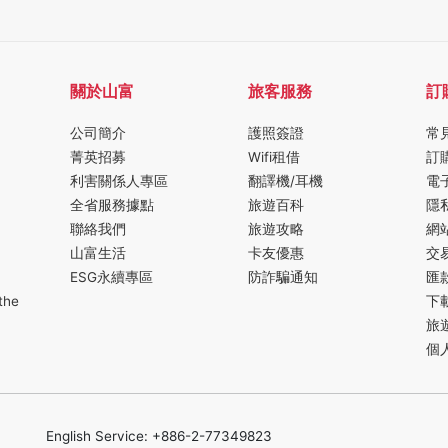
關於山富
旅客服務
訂
公司簡介
護照簽證
常
菁英招募
Wifi租借
訂
利害關係人專區
翻譯機/耳機
電
全省服務據點
旅遊百科
隱
聯絡我們
旅遊攻略
網
山富生活
卡友優惠
交
ESG永續專區
防詐騙通知
匯
the
下
旅
個
English Service: +886-2-77349823