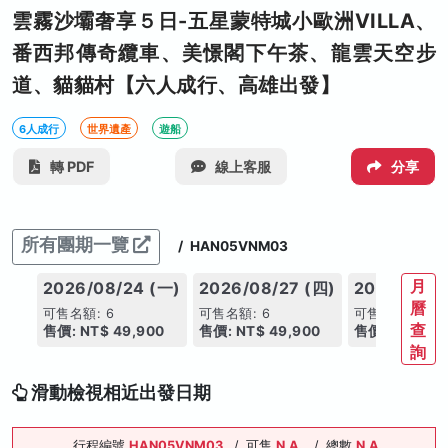
雲霧沙壩奢享５日-五星蒙特城小歐洲VILLA、
番西邦傳奇纜車、美憬閣下午茶、龍雲天空步
道、貓貓村【六人成行、高雄出發】
6人成行
世界遺產
遊船
轉 PDF
線上客服
分享
所有團期一覽
/
HAN05VNM03
月
2026/08/24 (一)
2026/08/27 (四)
2026/09/0
曆
可售名額: 6
可售名額: 6
可售名額: 6
查
售價: NT$ 49,900
售價: NT$ 49,900
售價: NT$ 49
詢
滑動檢視相近出發日期
行程編號
HAN05VNM03
/
可售
N.A.
/
總數
N.A.