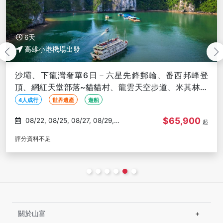
8天
高雄小港機場出發
北越大滿貫玩透透8日〜沙壩雲霧山城、下龍灣潮奢五
星郵輪、陸龍灣、河內大世界、全程五星旅宿、豪華三
排椅巴士－VN高雄出發
世界遺產
夏季限定
遊輪
$42,900
09/01, 09/05, 09/10, 10/01,
起
10/10
評分資料不足
關於山富