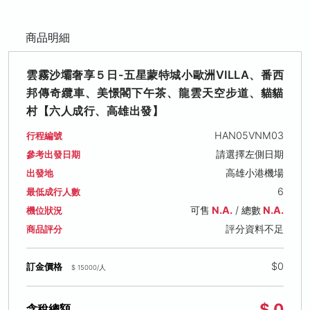
商品明細
雲霧沙壩奢享５日-五星蒙特城小歐洲VILLA、番西
邦傳奇纜車、美憬閣下午茶、龍雲天空步道、貓貓
村【六人成行、高雄出發】
HAN05VNM03
行程編號
請選擇左側日期
參考出發日期
高雄小港機場
出發地
6
最低成行人數
可售
N.A.
/ 總數
N.A.
機位狀況
評分資料不足
商品評分
$0
訂金價格
$ 15000/人
$ 0
含稅總額