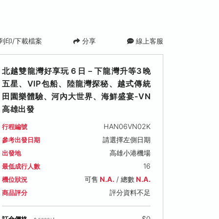
列印/下載檔案
分享
線上客服
北越雙龍灣好享玩６日－下龍灣升等3晚
五星、VIP包船、陸龍灣探秘、越式傳統
田園樂體驗、河內大世界、海鮮盛宴-VN
高雄出發
HAN06VN02K
行程編號
請選擇左側日期
參考出發日期
2 (六)
2026/09/19 (六)
2026/10/01 (四)
2026/10
高雄小港機場
出發地
可售名額: 8
可售名額: 7
可售名額: 8
16
最低成行人數
,500
售價: NT$ 28,500
售價: NT$ 26,000
售價: NT$ 
今日推薦
可售
N.A.
/ 總數
N.A.
機位狀況
評分資料不足
商品評分
$0