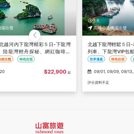
5天
高雄小港機場出發
日-下龍灣
北越下龍灣輕鬆５日-老河內的記憶~雙層觀
網紅咖啡巡
列車、下龍灣VIP包船遊、陸龍灣輕舟探秘
廣富橋製香村、越式美食享宴-高雄出發
世界遺產
特色住宿
遊輪
22,900
$22,900
09/01, 09/09, 09/13,
起
09/15, 09/20
評分資料不足