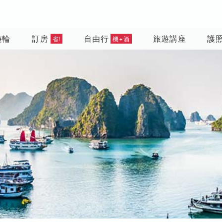
遊輪
訂房
自由行
旅遊講座
護
省!
機+酒