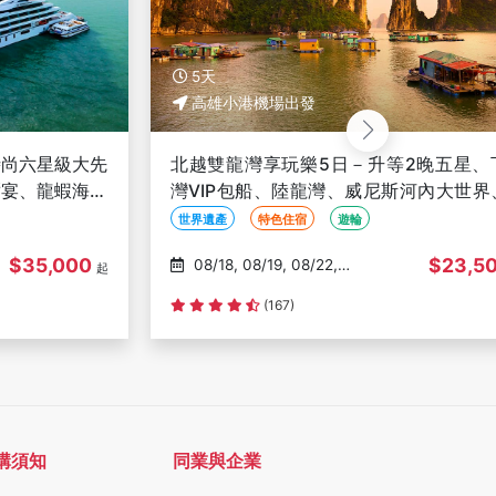
5天
6天
高雄小港機場出發
高雄小港
北越雙龍灣享玩樂5日－升等2晚五星、下龍
北越河內
灣VIP包船、陸龍灣、威尼斯河內大世界、網
殿、必比
紅咖啡、無購物-VN高雄出發
界、五星
世界遺產
特色住宿
遊輪
世界遺產
$23,500
08/18, 08/19, 08/22,
08/29, 09/04, 09/10,
起
08/27, 08/29
09/12, 09/
(167)
評分資料不足
購須知
同業與企業