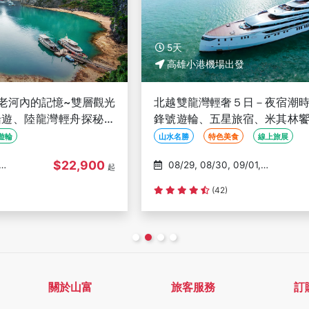
5天
高雄小港機場出發
光
北越雙龍灣輕奢５日－夜宿潮時尚六星級大先
、
鋒號遊輪、五星旅宿、米其林饗宴、龍蝦海鮮
餐、河內大世界、豪華三排椅巴士-高雄出發
山水名勝
特色美食
線上旅展
$35,000
08/29, 08/30, 09/01,
起
起
09/04, 09/06
(42)
關於山富
旅客服務
訂