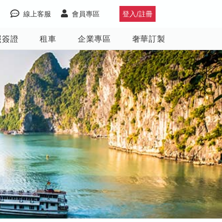
線上客服
會員專區
登入/註冊
照簽證
租車
企業專區
奢華訂製