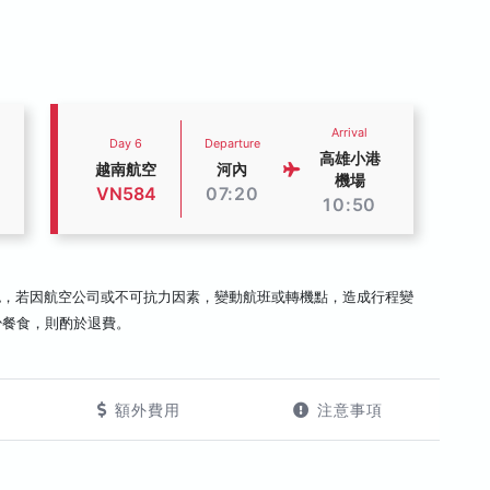
Arrival
Day 6
Departure
高雄小港
越南航空
河內
機場
VN584
07:20
10:50
認，若因航空公司或不可抗力因素，變動航班或轉機點，造成行程變
少餐食，則酌於退費。
額外費用
注意事項