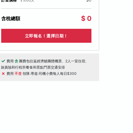
訂金價格
$ 5000/人
$ 0
含稅總額
立即報名！選擇日期！
費用
含
團費包往返經濟艙團體機票、2人一室住宿、
旅責險和行程所餐食和景點門票交通安排
費用
不含
領隊.導遊.司機小費每人每日$300