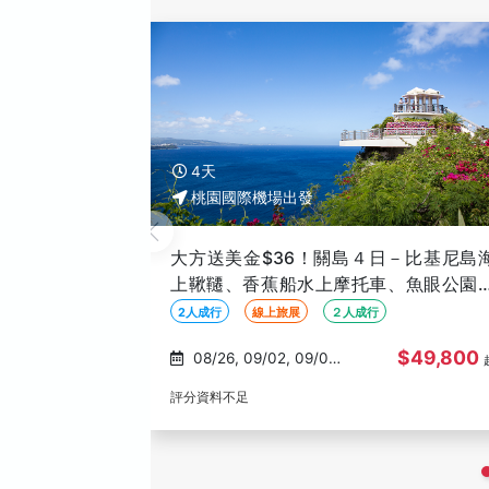
4天
桃園國際機場出發
大方送美金$36！關島４日－比基尼島
上鞦韆、香蕉船水上摩托車、魚眼公園
化秀、PIC 魔術秀【促銷Ｇ艙、２人
2人成行
線上旅展
２人成行
行】
$49,800
08/26, 09/02, 09/09,
09/16, 09/23
評分資料不足