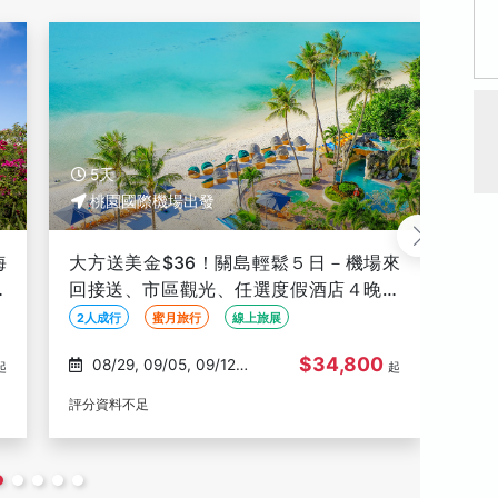
5天
5
桃園國際機場出發
海
大方送美金$36！關島輕鬆５日－機場來
大方
文
回接送、市區觀光、任選度假酒店４晚住
上鞦
成
宿含早、機場稅【促銷Ｇ艙含機場稅、２
拉提
2人成行
蜜月旅行
線上旅展
2人
人成行】
$34,800
08/29, 09/05, 09/12,
09/19, 09/26, 10/03,
起
起
09/19, 09/26
評分資料不足
評分