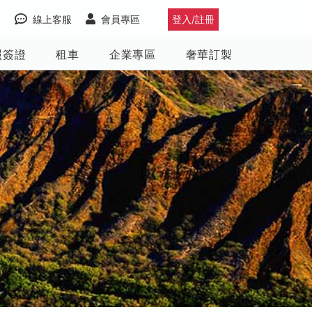
線上客服
會員專區
登入/註冊
照簽證
租車
企業專區
奢華訂製