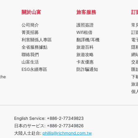
關於山富
旅客服務
訂
公司簡介
護照簽證
常
菁英招募
Wifi租借
訂
利害關係人專區
翻譯機/耳機
電
全省服務據點
旅遊百科
隱
聯絡我們
旅遊攻略
網
山富生活
卡友優惠
交
ESG永續專區
防詐騙通知
匯
the
下
旅
個
English Service: +886-2-77349823
日本のサービス: +886-2-77349826
大陸人士赴台:
phillis@richmond.com.tw