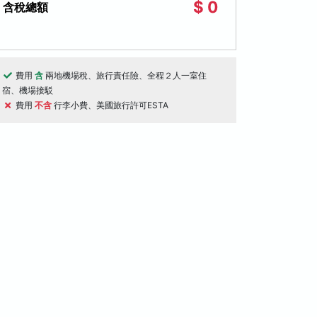
$ 0
含稅總額
費用
含
兩地機場稅、旅行責任險、全程２人一室住
宿、機場接駁
費用
不含
行李小費、美國旅行許可ESTA
天
10天
桃園國際機場出發
桃園國際機場出
送美金$36！關島５日－比基尼島海
浩瀚美西山河戀經
韆、魚眼公園文化秀、PIC 魔術秀、
峽谷、大峽谷、
石探險谷【促銷Ｇ艙、２人成行】
磯、舊金山、拉
成行
蜜月旅行
線上旅展
$63,800
09/26, 10/10
起
10/10, 10/17
資料不足
評分資料不足