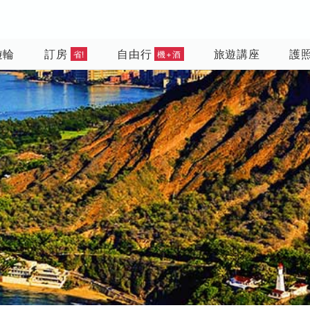
遊輪
訂房
自由行
旅遊講座
護
省!
機+酒