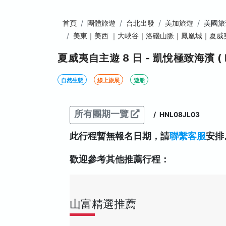
首頁
團體旅遊
台北出發
美加旅遊
美國旅
美東｜美西 ｜大峽谷｜洛磯山脈｜鳳凰城｜夏威
夏威夷自主遊 8 日 - 凱悅極致海濱 ( 
自然生態
線上旅展
遊船
所有團期一覽
/
HNL08JL03
此行程暫無報名日期，請
聯繫客服
安排
歡迎參考其他推薦行程：
山富精選推薦