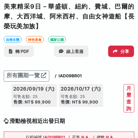
美東精采9日－華盛頓、紐約、費城、巴爾的
摩、大西洋城、阿米西村、自由女神遊船【長
榮玩美加族】
自然生態
特色美食
國家公園
轉 PDF
線上客服
分享
所有團期一覽
/
IAD09BR01
月
2026/09/19 (六)
2026/10/17 (六)
曆
可售名額: 25
可售名額: 25
查
售價: NT$ 99,900
售價: NT$ 99,900
詢
滑動檢視相近出發日期
行程編號
IAD09BR01
/
可售
N.A.
/
總數
N.A.