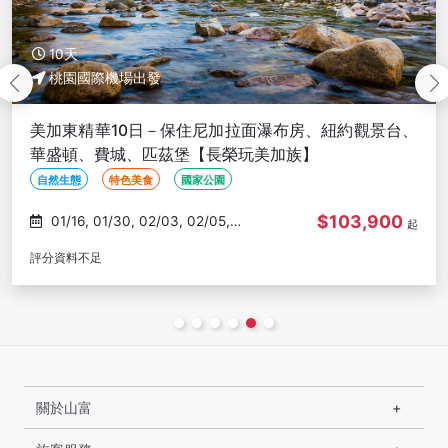
18天
桃園國際機場出發
藍寶石公主遊輪楓華美加東18日－愛德華王子島、白山
森林秘境、卡伯特之路、薩格奈國家公園、尼加拉瀑布
【長榮玩美加族】
蜜月旅行
溫泉
遊輪
$278,000
09/20, 10/10
起
評分資料不足
關於山富