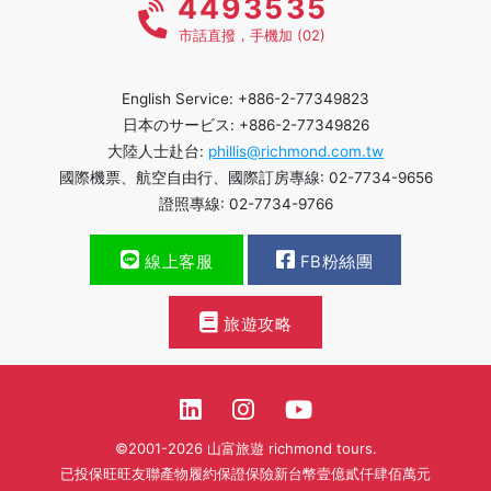
4493535
市話直撥，手機加 (02)
English Service: +886-2-77349823
日本のサービス: +886-2-77349826
大陸人士赴台:
phillis@richmond.com.tw
國際機票、航空自由行、國際訂房專線: 02-7734-9656
證照專線: 02-7734-9766
線上客服
FB粉絲團
旅遊攻略
©2001-2026 山富旅遊 richmond tours.
已投保旺旺友聯產物履約保證保險新台幣壹億貳仟肆佰萬元