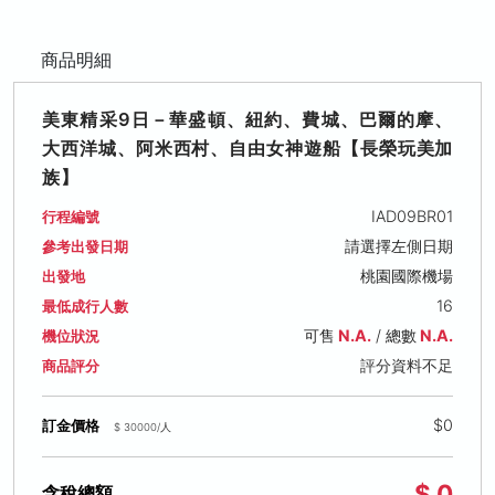
商品明細
美東精采9日－華盛頓、紐約、費城、巴爾的摩、
大西洋城、阿米西村、自由女神遊船【長榮玩美加
族】
IAD09BR01
行程編號
請選擇左側日期
參考出發日期
桃園國際機場
出發地
16
最低成行人數
可售
N.A.
/ 總數
N.A.
機位狀況
評分資料不足
商品評分
$0
訂金價格
$ 30000/人
$ 0
含稅總額