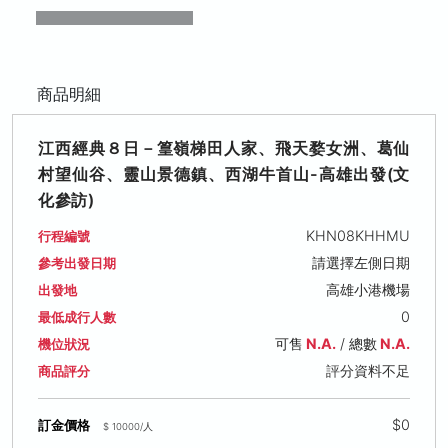
商品明細
江西經典８日－篁嶺梯田人家、飛天婺女洲、葛仙
村望仙谷、靈山景德鎮、西湖牛首山-高雄出發(文
化參訪)
KHN08KHHMU
行程編號
請選擇左側日期
參考出發日期
高雄小港機場
出發地
0
最低成行人數
可售
N.A.
/ 總數
N.A.
機位狀況
評分資料不足
商品評分
$0
訂金價格
$ 10000/人