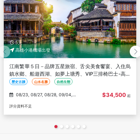
5天
高雄小港機場出發
江南繁華５日－品牌五星旅宿、舌尖美食饗宴、入住烏
鎮水鄉、船遊西湖、如夢上塘秀、VIP三排椅巴士-高雄
出發(文化參訪)
歷史古蹟
山水名勝
自然生態
$34,500
08/23, 08/27, 08/28, 09/04,
起
09/07
評分資料不足