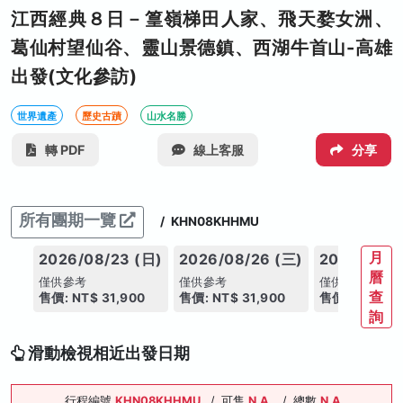
江西經典８日－篁嶺梯田人家、飛天婺女洲、
葛仙村望仙谷、靈山景德鎮、西湖牛首山-高雄
出發(文化參訪)
世界遺產
歷史古蹟
山水名勝
轉 PDF
線上客服
分享
所有團期一覽
/
KHN08KHHMU
月
2026/08/23 (日)
2026/08/26 (三)
2026/08/2
曆
僅供參考
僅供參考
僅供參考
查
售價: NT$ 31,900
售價: NT$ 31,900
售價: NT$ 31
詢
滑動檢視相近出發日期
行程編號
KHN08KHHMU
/
可售
N.A.
/
總數
N.A.