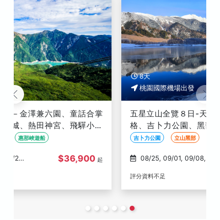
8天
桃園國際機場出發
五星立山全覽８日-天空塔王子、犬山有樂苑英迪
格、吉卜力公園、黑部峽谷火車、兼六園、合掌
村、上高地、鰻魚三吃、螃蟹吃到飽
吉卜力公園
立山黑部
鰻魚三吃
$69,900
08/25, 09/01, 09/08, 09/15
起
評分資料不足