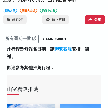
屋街、飛驒小京都、白川鄉合掌村
牧歌之里
國寶犬山城
飛驒小京都
轉 PDF
線上客服
分享
所有團期一覽
/
KMQ05BR01
此行程暫無報名日期，請
聯繫客服
安排。謝
謝。
歡迎參考其他推薦行程：
山富精選推薦