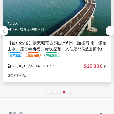
8天
台中清泉岡機場出發
廣東湖南雙省美食８日－英西峰林·洞天仙境、郴州馬皇
丘峽谷、高椅嶺懸空棧道、莽山五指峰、澳門市區遊
(文化參訪)
世界遺產
歷史古蹟
親子旅遊
$40,800
09/03, 10/22, 11/19, 12/17,
起
01/07
評分資料不足
關於山富