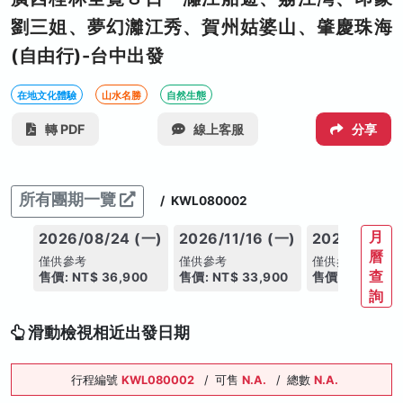
劉三姐、夢幻灕江秀、賀州姑婆山、肇慶珠海
(自由行)-台中出發
在地文化體驗
山水名勝
自然生態
轉 PDF
線上客服
分享
所有團期一覽
/
KWL080002
月
2026/08/24 (一)
2026/11/16 (一)
2026/12/21
曆
僅供參考
僅供參考
僅供參考
查
售價: NT$ 36,900
售價: NT$ 33,900
售價: NT$ 33,
詢
滑動檢視相近出發日期
行程編號
KWL080002
/
可售
N.A.
/
總數
N.A.