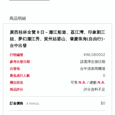
商品明細
廣西桂林全覽８日－灕江船遊、荔江灣、印象劉三
姐、夢幻灕江秀、賀州姑婆山、肇慶珠海(自由行)-
台中出發
KWL080002
行程編號
請選擇左側日期
參考出發日期
台中清泉岡機場
出發地
0
最低成行人數
可售
N.A.
/ 總數
N.A.
機位狀況
評分資料不足
商品評分
$0
訂金價格
$ 10000/人