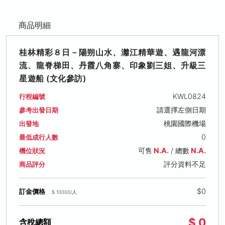
商品明細
桂林精彩８日－陽朔山水、灕江精華遊、遇龍河漂
流、龍脊梯田、丹霞八角寨、印象劉三姐、升級三
星遊船 (文化參訪)
KWL0824
行程編號
請選擇左側日期
參考出發日期
桃園國際機場
出發地
0
最低成行人數
可售
N.A.
/ 總數
N.A.
機位狀況
評分資料不足
商品評分
$0
訂金價格
$ 10000/人
$ 0
含稅總額