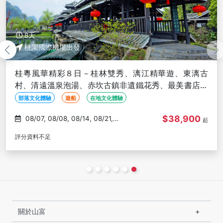
8天
桃園國際機場出發
桂粵風華精彩８日－桂林雙秀、漓江精華遊、東漓古
村、清遠溫泉泡湯、赤坎古鎮非遺鐵花秀、最美書店鐘
書閣(文化參訪)
部落文化體驗
遊船
在地文化體驗
$38,900
08/07, 08/08, 08/14, 08/21,
起
08/28
評分資料不足
關於山富