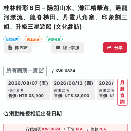
桂林精彩８日－陽朔山水、灕江精華遊、遇龍
河漂流、龍脊梯田、丹霞八角寨、印象劉三
姐、升級三星遊船 (文化參訪)
自然生態
線上旅展
必遊推薦
轉 PDF
線上客服
分享
所有團期一覽
/
KWL0824
月
2026/08/07 (五)
2026/08/13 (四)
2026/08/16 
曆
僅供參考
僅供參考
僅供參考
查
售價: NT$ 38,900
售價: NT$ 38,900
售價: NT$ 38,9
詢
滑動檢視相近出發日期
行程編號
KWL0824
/
可售
N.A.
/
總數
N.A.