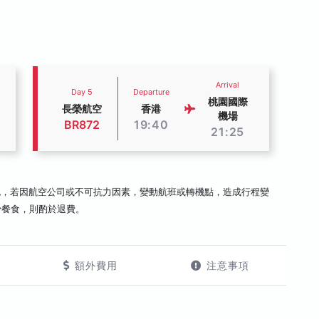
Arrival
Day 5
Departure
桃園國際
長榮航空
香港
機場
BR872
19:40
21:25
認，若因航空公司或不可抗力因素，變動航班或轉機點，造成行程變
少餐食，則酌於退費。
額外費用
注意事項