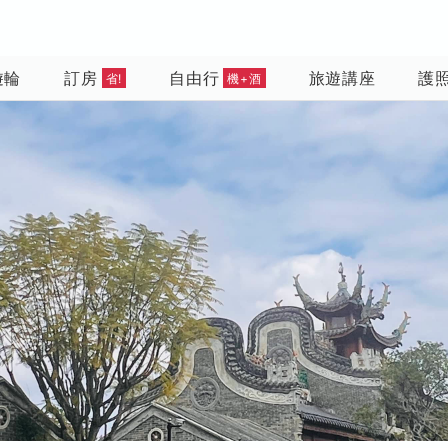
遊輪
訂房
自由行
旅遊講座
護
省!
機+酒