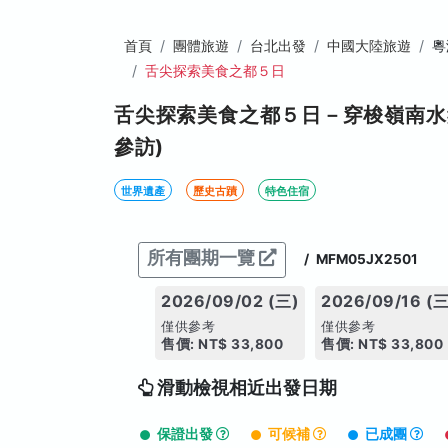
首頁
團體旅遊
台北出發
中國大陸旅遊
粵
舌尖探索美食之都５日
舌尖探索美食之都５日－穿梭嶺南水
參訪)
世界遺產
歷史古蹟
特色住宿
所有團期一覽
/
MFM05JX2501
2026/09/02 (三)
2026/09/16 (三
僅供參考
僅供參考
售價: NT$ 33,800
售價: NT$ 33,800
滑動檢視相近出發日期
保證出發
可候補
已成團