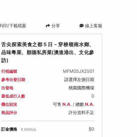
列印/下載檔案
分享
線上客服
舌尖探索美食之都５日－穿梭嶺南水鄉、
品味粵菜、順德私房菜(澳進港出、文化參
訪)
MFM05JX2501
行程編號
請選擇左側日期
參考出發日期
桃園國際機場
出發地
(三)
2026/11/25 (三)
2026/12/09 (三)
2026/12/2
0
最低成行人數
僅供參考
僅供參考
僅供參考
可售
N.A.
/ 總數
N.A.
機位狀況
00
售價: NT$ 33,800
售價: NT$ 33,800
售價: NT$ 33
評分資料不足
商品評分
$0
訂金價格
$ 10000/人