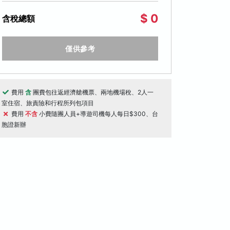
$ 0
含稅總額
僅供參考
費用
含
團費包往返經濟艙機票、兩地機場稅、2人一
室住宿、旅責險和行程所列包項目
費用
不含
小費隨團人員+導遊司機每人每日$300、台
胞證新辦