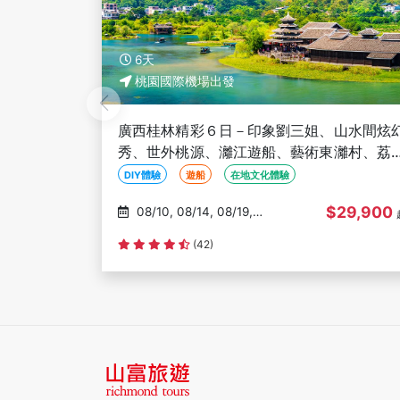
3天
桃園國際機場出發
山水間炫幻
澳門新八景３日－大三巴牌坊、議事亭前地
灕村、荔江
龍環葡韻、戀愛巷、玫瑰堂、關前街、官
)
街、含水舞間景觀席
親子旅遊
澳門新八景
世界文化遺產
29,900
$23,900
09/06, 09/20, 10/04,
起
10/18, 11/08
評分資料不足