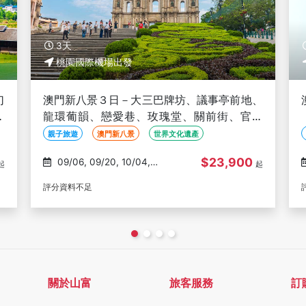
3天
桃園國際機場出發
、
澳門自由行３日－機加酒、澳門葡京人酒店
也
（２人成行、含稅）
2人成行
親子旅遊
澳門自由行
$15,900
09/02, 09/16, 10/14,
起
起
10/28, 11/04
評分資料不足
關於山富
旅客服務
訂