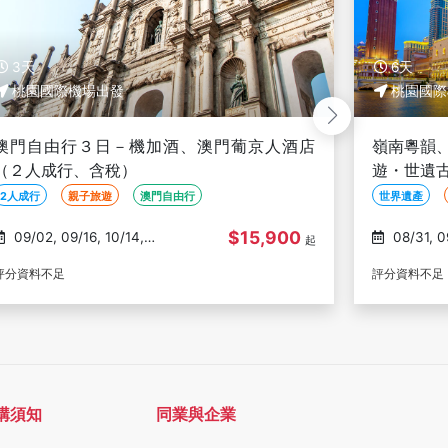
6天
8天
桃園國際機場出發
桃園國際
嶺南粵韻、奢享澳門６日－嶺南四城深度文化
廣東嶺南
遊・世遺古鎮・夜宿澳門五星(文化參訪)
鎮煙花盛
喝茶聽曲、
世界遺產
歷史古蹟
特色住宿
歷史古蹟
$28,800
08/31, 09/07, 09/28,
09/07, 09/21, 10/12,
起
10/05, 10/12
10/26, 11/0
評分資料不足
評分資料不足
購須知
同業與企業