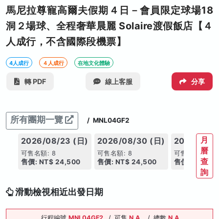
馬尼拉尊寵高爾夫假期４日－會員限定球場18
洞２場球、全程奢華晨麗 Solaire渡假飯店【４
人成行，不含國際段機票】
4人成行
４人成行
在地文化體驗
轉 PDF
線上客服
分享
所有團期一覽
/
MNL04GF2
月
2026/08/23 (日)
2026/08/30 (日)
2026/09/0
曆
可售名額: 8
可售名額: 8
可售名額: 8
查
售價: NT$ 24,500
售價: NT$ 24,500
售價: NT$ 24
詢
滑動檢視相近出發日期
行程編號
MNL04GF2
/
可售
N.A.
/
總數
N.A.