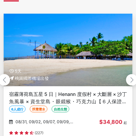
5天
桃園國際機場出發
長灘島輕奢５日～Henann 遇見 Discovery、熱石金箔
按摩、風帆獨木舟、連泊２晚餐內用、下午茶【菲航２
人成行】
2人成行
浮潛潛水
蜜月旅行
$38,800
09/02, 09/07, 09/09, 09/16,
起
09/20
評分資料不足