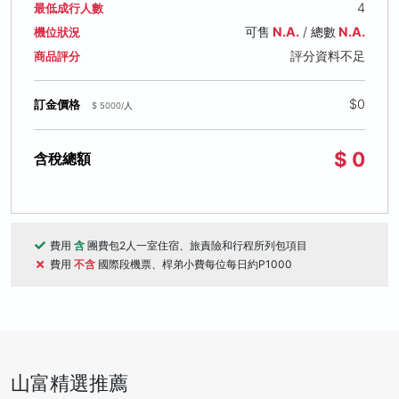
4
最低成行人數
可售
N.A.
/ 總數
N.A.
機位狀況
評分資料不足
商品評分
$0
訂金價格
$ 5000/人
$ 0
含稅總額
費用
含
團費包2人一室住宿、旅責險和行程所列包項目
費用
不含
國際段機票、桿弟小費每位每日約P1000
山富精選推薦