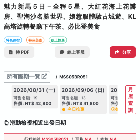
魅力新馬５日－全程５星、大紅花海上花瓣
房、聖淘沙名勝世界、娘惹服體驗古城遊、KL
高塔旋轉餐廳下午茶、必比登美食
特色住宿
特色美食
線上旅展
轉 PDF
線上客服
分享
所有團期一覽
/
MSS05BR051
月
2026/08/31 (一)
2026/09/06 (日)
2026/09/1
曆
可售名額: 19
可售名額: 13
可售名額: 0
可
查
售價: NT$ 42,800
售價: NT$ 41,800
售價: NT$ 42
今日推薦
搶手日期
詢
滑動檢視相近出發日期
行程編號
MSS05BR051
/
可售
N.A.
/
總數
N.A.