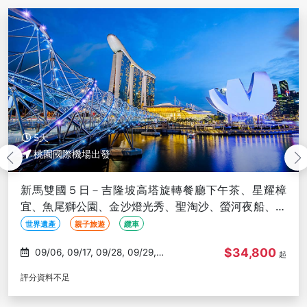
5天
桃園國際機場出發
新馬雙國５日－吉隆坡高塔旋轉餐廳下午茶、星耀樟
宜、魚尾獅公園、金沙燈光秀、聖淘沙、螢河夜船、世
遺古城、馬來堂哥榴槤館
世界遺產
親子旅遊
纜車
$34,800
09/06, 09/17, 09/28, 09/29,
起
10/06
評分資料不足