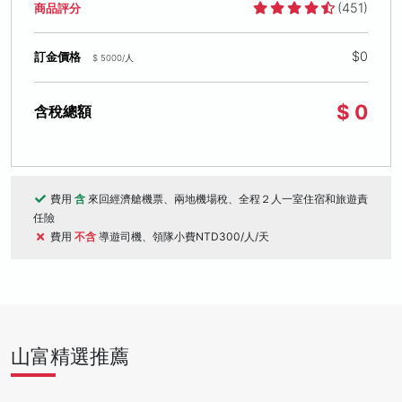
(451)
商品評分
$0
訂金價格
$ 5000/人
$ 0
含稅總額
費用
含
來回經濟艙機票、兩地機場稅、全程２人一室住宿和旅遊責
任險
費用
不含
導遊司機、領隊小費NTD300/人/天
山富精選推薦