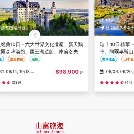
10天
桃園國際機場出發
產、新天鵝
瑞士10日精華－少女峰、馬特洪峰、黃金
庫倫洛夫一
車、阿爾卑斯山麓快線、藍湖、阿雷奇冰川
新天鵝堡、山城連泊
世界遺產
山水名勝
鐵道
98,900
$136,000
09/06, 09/20, 10/04,
起
11/01, 11/15
(44)