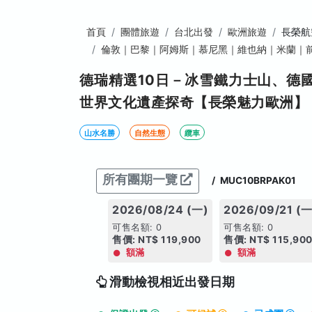
首頁
團體旅遊
台北出發
歐洲旅遊
長榮航
倫敦｜巴黎｜阿姆斯｜慕尼黑｜維也納｜米蘭｜
德瑞精選10日－冰雪鐵力士山、德
世界文化遺產探奇【長榮魅力歐洲】
山水名勝
自然生態
纜車
所有團期一覽
/
MUC10BRPAK01
2026/08/24 (一)
2026/09/21 (一
可售名額: 0
可售名額: 0
售價: NT$ 119,900
售價: NT$ 115,90
額滿
額滿
滑動檢視相近出發日期