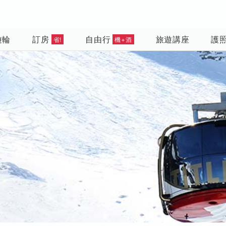
遊輪
訂房
自由行
旅遊講座
護
省!
機+酒