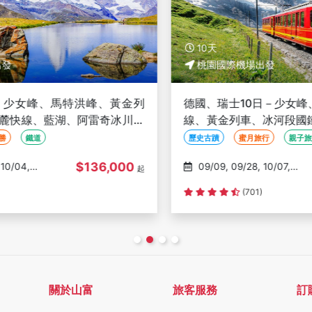
10天
桃園國際機場出發
列
德國、瑞士10日－少女峰、馬特洪峰、艾格快
、
線、黃金列車、冰河段國鐵、高奈葛拉特、萊
茵河遊船【華航直飛】
歷史古蹟
蜜月旅行
親子旅遊
$131,000
09/09, 09/28, 10/07,
起
起
10/12, 10/26
(701)
關於山富
旅客服務
訂