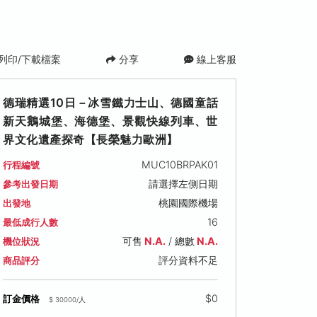
列印/下載檔案
分享
線上客服
德瑞精選10日－冰雪鐵力士山、德國童話
新天鵝城堡、海德堡、景觀快線列車、世
界文化遺產探奇【長榮魅力歐洲】
MUC10BRPAK01
行程編號
請選擇左側日期
參考出發日期
桃園國際機場
出發地
16
最低成行人數
可售
N.A.
/ 總數
N.A.
機位狀況
評分資料不足
商品評分
$0
訂金價格
$ 30000/人