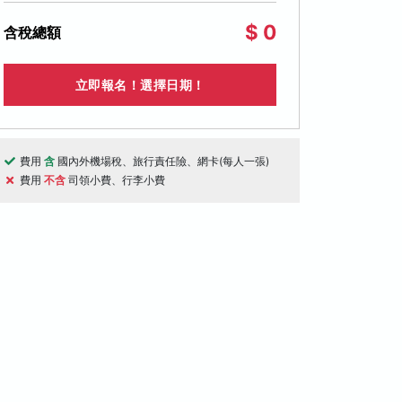
$ 0
含稅總額
立即報名！選擇日期！
費用
含
國內外機場稅、旅行責任險、網卡(每人一張)
費用
不含
司領小費、行李小費