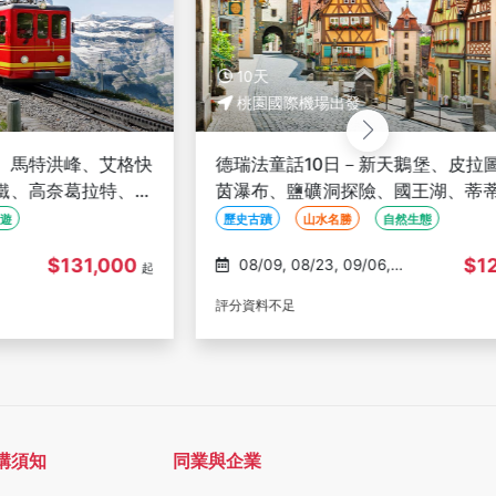
10天
10天
桃園國際機場出發
桃園國際
德瑞法童話10日－新天鵝堡、皮拉圖斯峰、萊
德瑞精選
茵瀑布、鹽礦洞探險、國王湖、蒂蒂湖、琉森
峰、冰河
湖遊船、世界文化遺產
洲】
歷史古蹟
山水名勝
自然生態
山水名勝
$123,000
08/09, 08/23, 09/06,
11/18
起
09/21, 10/18
評分資料不足
評分資料不足
購須知
同業與企業