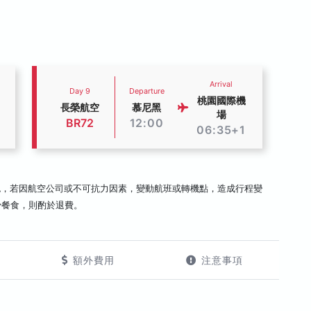
Arrival
Day 9
Departure
桃園國際機
長榮航空
慕尼黑
場
BR72
12:00
06:35+1
認，若因航空公司或不可抗力因素，變動航班或轉機點，造成行程變
少餐食，則酌於退費。
額外費用
注意事項