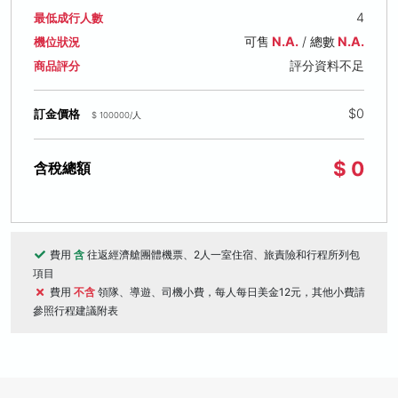
4
最低成行人數
可售
N.A.
/ 總數
N.A.
機位狀況
評分資料不足
商品評分
$0
訂金價格
$ 100000/人
$ 0
含稅總額
費用
含
往返經濟艙團體機票、2人一室住宿、旅責險和行程所列包
項目
費用
不含
領隊、導遊、司機小費，每人每日美金12元，其他小費請
參照行程建議附表