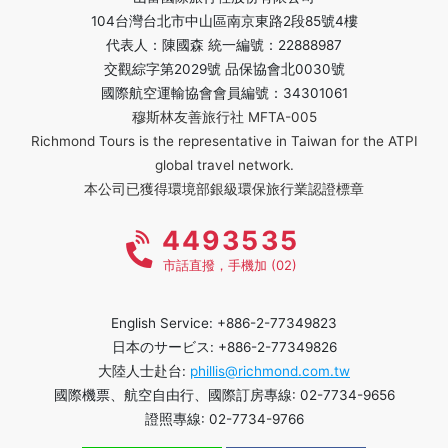
104台灣台北市中山區南京東路2段85號4樓
代表人：陳國森 統一編號：22888987
交觀綜字第2029號 品保協會北0030號
國際航空運輸協會會員編號：34301061
穆斯林友善旅行社 MFTA-005
Richmond Tours is the representative in Taiwan for the ATPI
global travel network.
本公司已獲得環境部銀級環保旅行業認證標章
4493535
市話直撥，手機加 (02)
English Service: +886-2-77349823
日本のサービス: +886-2-77349826
大陸人士赴台:
phillis@richmond.com.tw
國際機票、航空自由行、國際訂房專線: 02-7734-9656
證照專線: 02-7734-9766