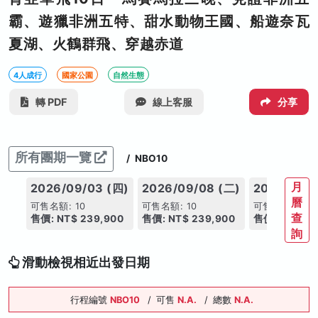
霸、遊獵非洲五特、甜水動物王國、船遊奈瓦
夏湖、火鶴群飛、穿越赤道
4人成行
國家公園
自然生態
轉 PDF
線上客服
分享
所有團期一覽
/
NBO10
月
2026/09/03 (四)
2026/09/08 (二)
2026/09/1
曆
可售名額: 10
可售名額: 10
可售名額: 10
查
售價: NT$ 239,900
售價: NT$ 239,900
售價: NT$ 23
詢
滑動檢視相近出發日期
行程編號
NBO10
/
可售
N.A.
/
總數
N.A.