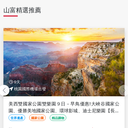
山富精選推薦
9天
桃園國際機場出發
美西雙國家公園雙樂園９日－早鳥優惠!大峽谷國家公
園、優勝美地國家公園、環球影城、迪士尼樂園【長榮
玩美加族】
世界遺產
國家公園
精品購物