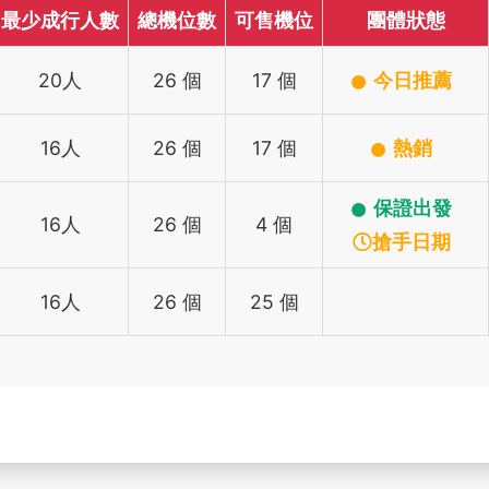
最少成行人數
總機位數
可售機位
團體狀態
20人
26 個
17 個
今日推薦
16人
26 個
17 個
熱銷
保證出發
16人
26 個
4 個
搶手日期
16人
26 個
25 個