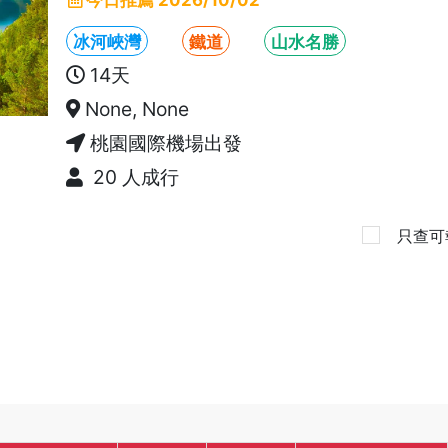
今日推薦
2026/10/02
冰河峽灣
鐵道
山水名勝
14天
None, None
桃園國際機場出發
20 人成行
只查可