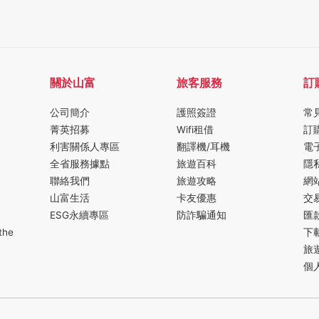
關於山富
旅客服務
訂
公司簡介
護照簽證
常
菁英招募
Wifi租借
訂
利害關係人專區
翻譯機/耳機
電
全省服務據點
旅遊百科
隱
聯絡我們
旅遊攻略
網
山富生活
卡友優惠
交
ESG永續專區
防詐騙通知
匯
the
下
旅
個