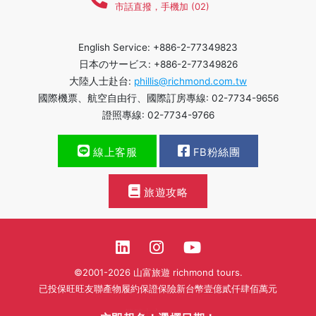
市話直撥，手機加 (02)
English Service: +886-2-77349823
日本のサービス: +886-2-77349826
大陸人士赴台:
phillis@richmond.com.tw
國際機票、航空自由行、國際訂房專線: 02-7734-9656
證照專線: 02-7734-9766
線上客服
FB粉絲團
旅遊攻略
©2001-2026 山富旅遊 richmond tours.
已投保旺旺友聯產物履約保證保險新台幣壹億貳仟肆佰萬元
繁體中文