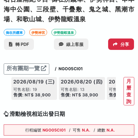
海中公園、三段壁、千疊敷、鬼之城、黑潮市
場、和歌山城、伊勢龍蝦溫泉
御在所纜車
伊勢神宮
伊勢龍蝦溫泉
轉 PDF
線上客服
分享
所有團期一覽
/
NGO05CI01
月
2026/08/19 (三)
2026/08/20 (四)
2026/08/2
曆
可售名額: 19
可售名額: 13
可售名額: 18
查
售價: NT$ 38,900
售價: NT$ 38,900
售價: NT$ 38
詢
滑動檢視相近出發日期
行程編號
NGO05CI01
/
可售
N.A.
/
總數
N.A.