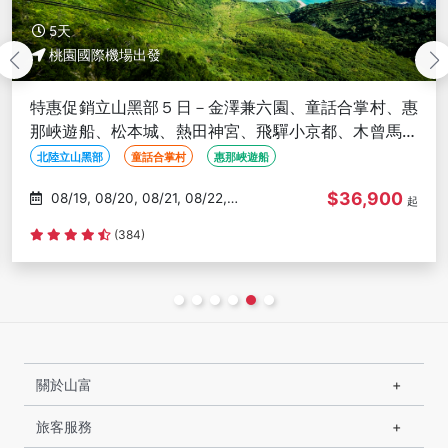
5天
桃園國際機場出發
特惠促銷立山黑部５日－金澤兼六園、童話合掌村、惠
那峽遊船、松本城、熱田神宮、飛驒小京都、木曾馬籠
宿
北陸立山黑部
童話合掌村
惠那峽遊船
$36,900
08/19, 08/20, 08/21, 08/22,
起
08/23
(384)
關於山富
旅客服務