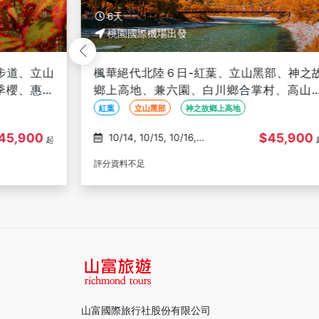
6天
桃園國際機場出發
部、神之故
北陸立山紅葉６日-黑部峽谷小火車、飛驒
村、高山老
俗村、吉祥物手作DIY、童話合掌村、兼
園、螃蟹御膳、名湯雙溫泉
黑部峽谷小火車、飛驒民俗村、吉祥物手作DIY
賞楓
45,900
$49,900
10/13, 10/14, 10/16,
起
10/18, 10/26
評分資料不足
山富國際旅行社股份有限公司