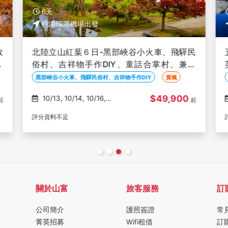
8天
桃園國際機場出發
民
五星立山全覽８日-天空塔王子、犬山有樂苑
六
英迪格、吉卜力公園、黑部峽谷火車、兼六
園、合掌村、上高地、鰻魚三吃、螃蟹吃到飽
吉卜力公園
立山黑部
鰻魚三吃
$69,900
08/25, 09/01, 09/08,
起
起
09/15
評分資料不足
關於山富
旅客服務
訂
公司簡介
護照簽證
常
菁英招募
Wifi租借
訂