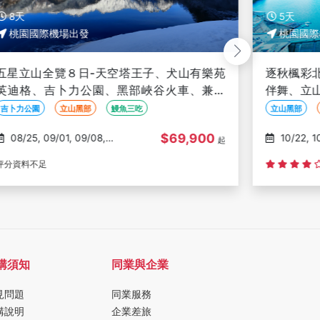
5天
桃園國際機場出發
逐秋楓彩北陸富山５日－紅葉、銀杏、四季櫻
伴舞、立山黑部、箕輪紅葉湖、淀川峽谷香嵐
溪
立山黑部
紅葉
小原四季櫻
$52,900
10/22, 10/29, 11/05,
起
11/12, 11/19
(38)
購須知
同業與企業
見問題
同業服務
購說明
企業差旅