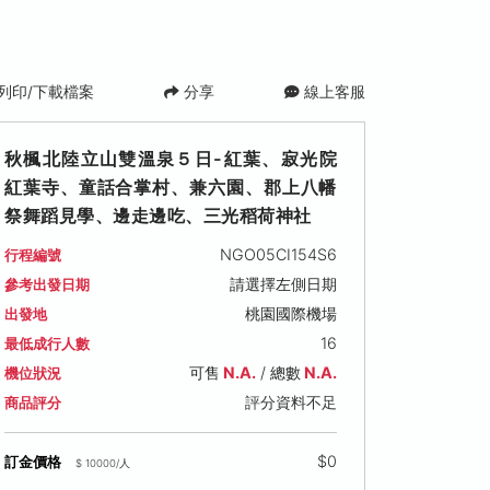
列印/下載檔案
分享
線上客服
秋楓北陸立山雙溫泉５日-紅葉、寂光院
紅葉寺、童話合掌村、兼六園、郡上八幡
祭舞蹈見學、邊走邊吃、三光稻荷神社
NGO05CI154S6
行程編號
請選擇左側日期
參考出發日期
一)
2026/10/20 (二)
2026/10/21 (三)
2026/10/22
桃園國際機場
出發地
可售名額: 14
可售名額: 25
可售名額: 18
16
最低成行人數
0
售價: NT$ 44,900
售價: NT$ 45,900
售價: NT$ 48,
可售
N.A.
/ 總數
N.A.
機位狀況
評分資料不足
商品評分
$0
訂金價格
$ 10000/人