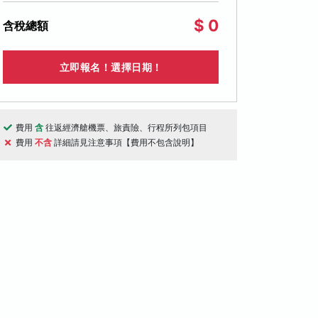
$ 0
含稅總額
立即報名！選擇日期！
費用
含
往返經濟艙機票、旅責險、行程所列包項目
費用
不含
詳細請見注意事項【費用不包含說明】