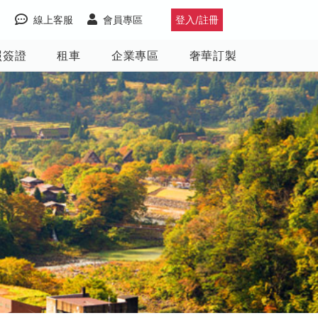
線上客服
會員專區
登入/註冊
照簽證
租車
企業專區
奢華訂製