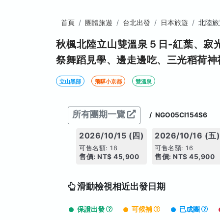
首頁
團體旅遊
台北出發
日本旅遊
北陸旅
秋楓北陸立山雙溫泉５日-紅葉、寂
祭舞蹈見學、邊走邊吃、三光稻荷神
立山黑部
飛驒小京都
雙溫泉
所有團期一覽
/
NGO05CI154S6
2026/10/15 (四)
2026/10/16 (五
可售名額: 18
可售名額: 16
售價: NT$ 45,900
售價: NT$ 45,900
滑動檢視相近出發日期
保證出發
可候補
已成團