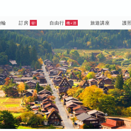
遊輪
訂房
自由行
旅遊講座
護
省!
機+酒