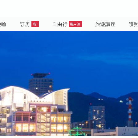
遊輪
訂房
自由行
旅遊講座
護
省!
機+酒