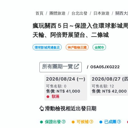
首頁
團體旅遊
台北出發
日本旅遊
關西大
瘋玩關西５日～保證入住環球影城
天輪、阿倍野展望台、二條城
環球影城周邊飯店
神戶動物王國
金閣寺
所有團期一覽
/
OSA05JXG222
2026/08/24 (一)
2026/08/27 (
可售名額: 0
可售名額: 12
售價: NT$ 41,000
售價: NT$ 42,000
額滿
滑動檢視相近出發日期
保證出發
可候補
已成團