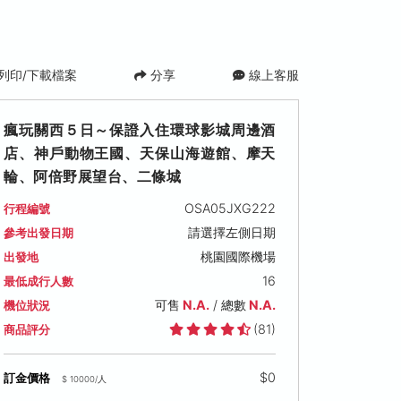
列印/下載檔案
分享
線上客服
瘋玩關西５日～保證入住環球影城周邊酒
店、神戶動物王國、天保山海遊館、摩天
輪、阿倍野展望台、二條城
OSA05JXG222
行程編號
請選擇左側日期
參考出發日期
0 (日)
2026/08/31 (一)
2026/09/01 (二)
2026/0
桃園國際機場
出發地
可售名額: 15
可售名額: 17
可售名額: 
16
最低成行人數
000
售價: NT$ 41,000
售價: NT$ 41,000
售價: NT$
可售
N.A.
/ 總數
N.A.
機位狀況
(81)
商品評分
$0
訂金價格
$ 10000/人