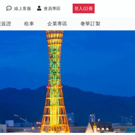
線上客服
會員專區
登入/註冊
照簽證
租車
企業專區
奢華訂製