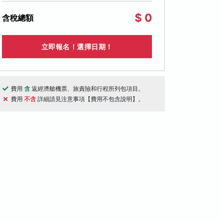
$ 0
含稅總額
立即報名！選擇日期！
費用
含
返經濟艙機票、旅責險和行程所列包項目。
費用
不含
詳細請見注意事項【費用不包含說明】。