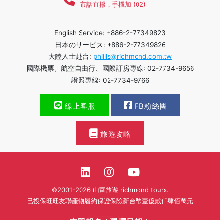
市話直撥，手機加 (02)
English Service: +886-2-77349823
日本のサービス: +886-2-77349826
大陸人士赴台:
phillis@richmond.com.tw
國際機票、航空自由行、國際訂房專線: 02-7734-9656
證照專線: 02-7734-9766
線上客服
FB粉絲團
旅遊攻略
©2001-2026 山富旅遊 richmond tours.
已投保旺旺友聯產物履約保證保險新台幣壹億貳仟肆佰萬元
繁體中文