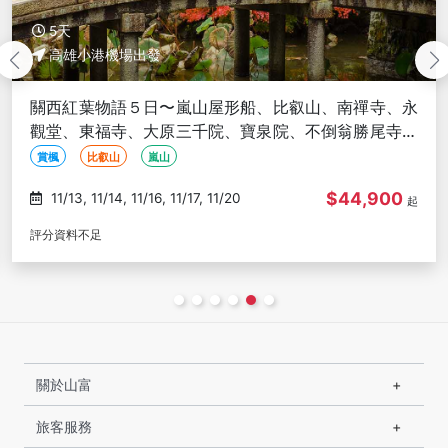
5天
高雄小港機場出發
關西紅葉物語５日〜嵐山屋形船、比叡山、南禪寺、永
觀堂、東福寺、大原三千院、寶泉院、不倒翁勝尾寺、
大阪箕面山-高雄出發
賞楓
比叡山
嵐山
$44,900
11/13, 11/14, 11/16, 11/17, 11/20
起
評分資料不足
關於山富
旅客服務