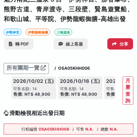
熊野古道、青岸渡寺、三段壁、賢島遊覽船、
和歌山城、平等院、伊勢龍蝦御膳-高雄出發
伊勢神宮
伊勢龍蝦御膳
三晚溫泉
轉 PDF
線上客服
分享
所有團期一覽
/
OSA05KHH006
月
2026/10/02 (五)
2026/10/16 (五)
2026/10/18
曆
可售名額: 14
可售名額: 14
可售名額: 14
查
售價: NT$ 48,900
售價: NT$ 48,900
售價: NT$ 47,
詢
滑動檢視相近出發日期
行程編號
OSA05KHH006
/
可售
N.A.
/
總數
N.A.