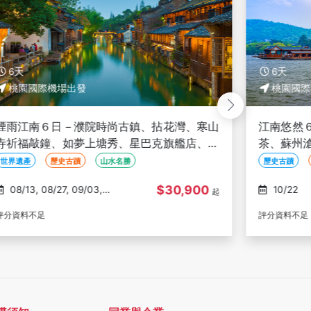
6天
8天
桃園國際機場出發
桃園國際
江南悠然６日－杭州西湖、烏鎮搖櫓船+下午
瑰麗黃山
茶、蘇州滄浪亭、如夢上塘秀、金庸書院、寒
海大峽谷
山寺、老上海風情、水上金字塔(文化參訪)
杭州西湖秘
歷史古蹟
山水名勝
自然生態
世界遺產
$33,900
10/22
08/12, 08/19, 08/26,
起
09/23, 0
評分資料不足
評分資料不足