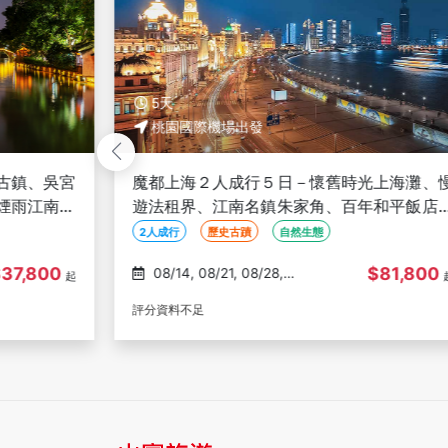
5天
桃園國際機場出發
上海灘、慢
天堂杭州２人成行５日－醉憶杭州西湖、西
和平飯店、
湖畔下午茶、西溪美景享受安縵、兩晚法云
縵酒店
2人成行
歷史古蹟
自然生態
81,800
$81,800
08/12, 08/19, 08/26,
起
09/02, 09/09
評分資料不足