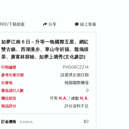
列印/下載檔案
分享
線上客服
如夢江南６日－升等一晚國際五星、網紅
雙古鎮、西湖漫步、寒山寺祈福、龍塢採
茶、廣富林探秘、如夢上塘秀(文化參訪)
PVG06CZ214
行程編號
請選擇左側日期
參考出發日期
桃園國際機場
出發地
6 (一)
2026/11/01 (日)
2026/11/03 (二)
2026/11/
0
最低成行人數
僅供參考
僅供參考
僅供參考
可售
N.A.
/ 總數
N.A.
機位狀況
900
售價: NT$ 26,900
售價: NT$ 26,900
售價: NT$ 2
評分資料不足
商品評分
$0
訂金價格
$ 5000/人