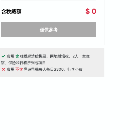
$ 0
含稅總額
僅供參考
費用
含
往返經濟艙機票、兩地機場稅、2人一室住
宿、保險和行程所列包項目
費用
不含
導遊司機每人每日$300、行李小費