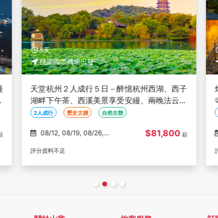
6天
桃園國際機場出發
子
煙雨江南６日－濮院時尚古鎮、拈花灣、寒山
安
寺祈福敲鐘、如夢上塘秀、星巴克旗艦店、網
紅LV路易號(文化參訪)
世界遺產
歷史古蹟
山水名勝
$30,900
08/13, 08/27, 09/03,
起
起
09/10, 10/08
評分資料不足