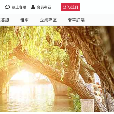
線上客服
會員專區
登入/註冊
照簽證
租車
企業專區
奢華訂製