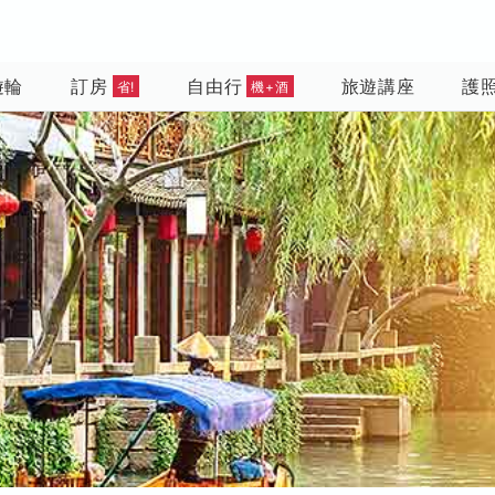
遊輪
訂房
自由行
旅遊講座
護
省!
機+酒