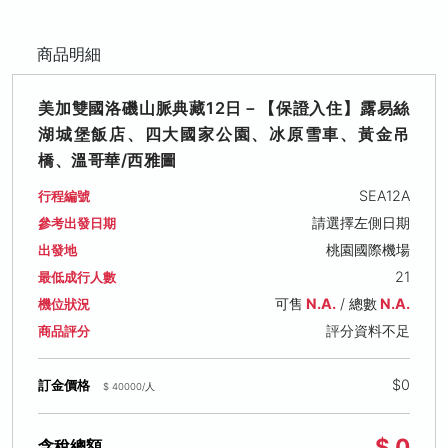
商品明細
美加雙國洛磯山脈典藏12日－【保證入住】露易絲
湖城堡飯店、四大國家公園、冰原雪車、黃金吊
橋、溫哥華/西雅圖
SEA12A
行程編號
請選擇左側日期
參考出發日期
桃園國際機場
出發地
21
最低成行人數
可售
N.A.
/ 總數
N.A.
機位狀況
評分資料不足
商品評分
$0
訂金價格
$ 40000/人
$ 0
含稅總額