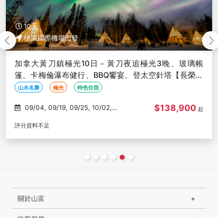
10天
桃園國際機場出發
【新春賀歲團】美加雙國黃刀極光10日－三晚追極光、
冰釣、狗拉雪橇、雪地摩托車【聯營團體】
山水名勝
極光
特色住宿
$149,900
02/02
起
評分資料不足
關於山富