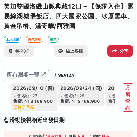
美加雙國洛磯山脈典藏12日－【保證入住】露
易絲湖城堡飯店、四大國家公園、冰原雪車、
黃金吊橋、溫哥華/西雅圖
山水名勝
特色住宿
纜車
轉 PDF
線上客服
分享
所有團期一覽
/
SEA12A
月
2026/09/10 (四)
2026/09/24 (四)
2026/10/01
曆
可售名額: 23
可售名額: 25
可售名額: 25
查
售價: NT$ 168,900
售價: NT$ 168,900
售價: NT$ 168
搶手日期
詢
滑動檢視相近出發日期
行程編號
SEA12A
/
可售
N.A.
/
總數
N.A.