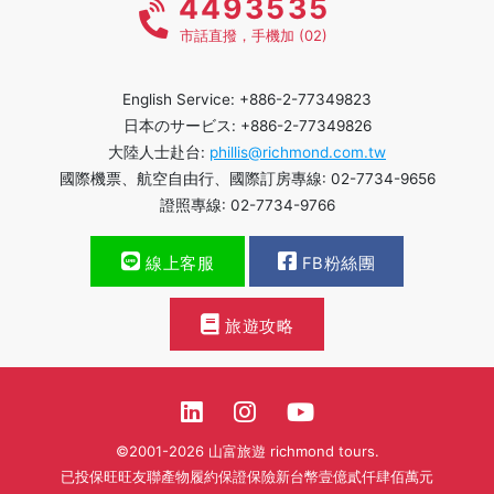
4493535
市話直撥，手機加 (02)
English Service: +886-2-77349823
日本のサービス: +886-2-77349826
大陸人士赴台:
phillis@richmond.com.tw
國際機票、航空自由行、國際訂房專線: 02-7734-9656
證照專線: 02-7734-9766
線上客服
FB粉絲團
旅遊攻略
©2001-2026 山富旅遊 richmond tours.
已投保旺旺友聯產物履約保證保險新台幣壹億貳仟肆佰萬元