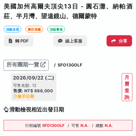
美國加州高爾夫頂尖13日 - 圓石灘、納帕酒
莊、半月灣、望遠鏡山、德爾蒙特
頂級住宿
農莊酒廠
頂級餐食
轉 PDF
線上客服
分享
所有團期一覽
/
SFO13GOLF
月
2026/09/22 (二)
曆
可售名額: 12
查
售價: NT$ 688,000
搶手日期
詢
滑動檢視相近出發日期
行程編號
SFO13GOLF
/
可售
N.A.
/
總數
N.A.