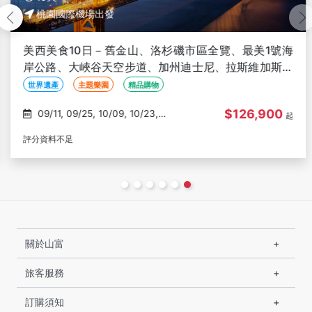
桃園國際機場出發
美西美食10日－舊金山、洛杉磯市區全覽、最美1號海
岸公路、大峽谷天空步道、加州迪士尼、拉斯維加斯、
沙漠山Outlets
世界遺產
主題樂園
精品購物
$126,900
09/11, 09/25, 10/09, 10/23,
起
11/06
評分資料不足
關於山富
旅客服務
訂購須知